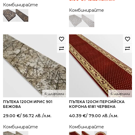
was:
is:
Комбинирайте
15.00 €
8.00 €
Комбинирайте
/
/
29.34
15.65
лв..
лв..
4 ширини
4 ширини
ПЪТЕКА 120СМ ИРИС 901
ПЪТЕКА 120СМ ПЕРСИЙСКА
БЕЖОВА
КОРОНА 6181 ЧЕРВЕНА
29.00
€
/ 56.72 лв.
/л.м.
40.39
€
/ 79.00 лв.
/л.м.
Комбинирайте
Комбинирайте