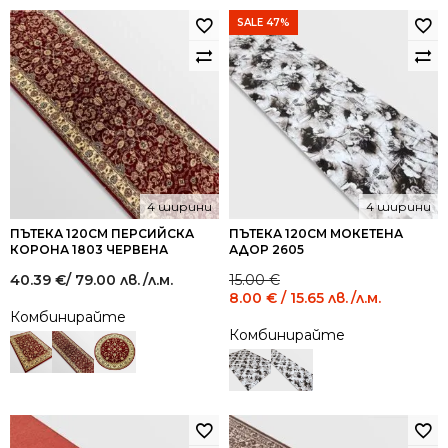
SALE 47%
4 ширини
4 ширини
ПЪТЕКА 120СМ ПЕРСИЙСКА
ПЪТЕКА 120СМ МОКЕТЕНА
КОРОНА 1803 ЧЕРВЕНА
АДОР 2605
Original
Current
40.39
€
/ 79.00 лв.
/л.м.
15.00
€
price
price
8.00
€
/ 15.65 лв.
/л.м.
was:
is:
Комбинирайте
15.00 €
8.00 €
Комбинирайте
/
/
29.34
15.65
лв..
лв..