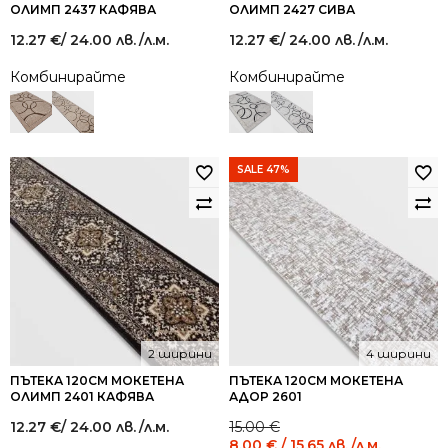
ОЛИМП 2437 КАФЯВА
ОЛИМП 2427 СИВА
12.27
€
/ 24.00 лв.
/л.м.
12.27
€
/ 24.00 лв.
/л.м.
Комбинирайте
Комбинирайте
SALE 47%
2 ширини
4 ширини
ПЪТЕКА 120СМ МОКЕТЕНА
ПЪТЕКА 120СМ МОКЕТЕНА
ОЛИМП 2401 КАФЯВА
АДОР 2601
Original
Current
12.27
€
/ 24.00 лв.
/л.м.
15.00
€
price
price
8.00
€
/ 15.65 лв.
/л.м.