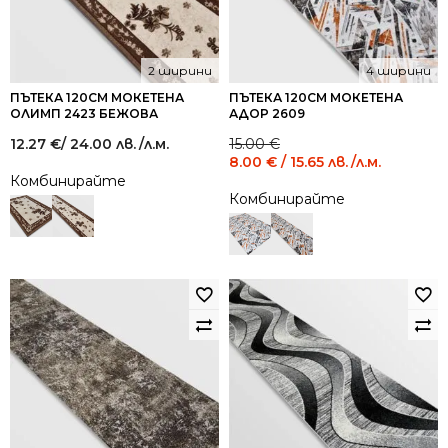
2 ширини
4 ширини
ПЪТЕКА 120СМ МОКЕТЕНА
ПЪТЕКА 120СМ МОКЕТЕНА
ОЛИМП 2423 БЕЖОВА
АДОР 2609
Original
Current
12.27
€
/ 24.00 лв.
/л.м.
15.00
€
price
price
8.00
€
/ 15.65 лв.
/л.м.
was:
is:
Комбинирайте
15.00 €
8.00 €
Комбинирайте
/
/
29.34
15.65
лв..
лв..