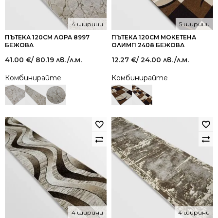
4 ширини
5 ширини
ПЪТЕКА 120СМ ЛОРА 8997
ПЪТЕКА 120СМ МОКЕТЕНА
БЕЖОВА
ОЛИМП 2408 БЕЖОВА
41.00
€
/ 80.19 лв.
/л.м.
12.27
€
/ 24.00 лв.
/л.м.
Комбинирайте
Комбинирайте
4 ширини
4 ширини