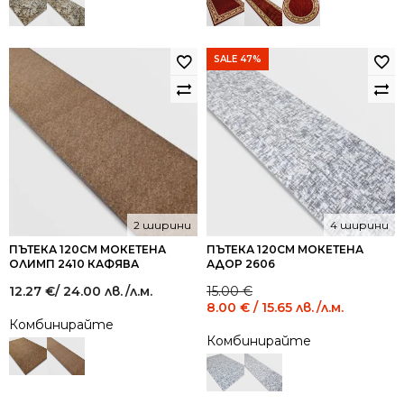
SALE 47%
2 ширини
4 ширини
ПЪТЕКА 120СМ МОКЕТЕНА
ПЪТЕКА 120СМ МОКЕТЕНА
ОЛИМП 2410 КАФЯВА
АДОР 2606
Original
Current
12.27
€
/ 24.00 лв.
/л.м.
15.00
€
price
price
8.00
€
/ 15.65 лв.
/л.м.
was:
is:
Комбинирайте
15.00 €
8.00 €
Комбинирайте
/
/
29.34
15.65
лв..
лв..