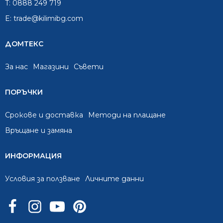
T:
0888 249 719
E:
trade@kilimibg.com
ДОМТЕКС
За нас
Mагазини
Съвети
ПОРЪЧКИ
Срокове и доставка
Методи на плащане
Връщане и замяна
ИНФОРМАЦИЯ
Условия за ползване
Личните данни