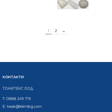
1
2
→
КОНТАКТИ
ТОНИТЕКС ООД
T:
0888 249 719
E:
trade@kilimibg.com