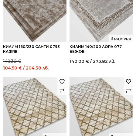
5 размера
КИЛИМ 160/230 САНТИ 0793
КИЛИМ 140/200 ЛОРА 077
КАФЯВ
БЕЖОВ
149.30
€
140.00
€
/ 273.82 лв.
Original
Current
104.50
€
/ 204.38 лв.
price
price
was:
is:
149.30 €
104.50 €
/
/
292.01
204.38
лв..
лв..