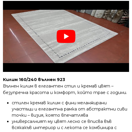
Килим 160/240 вълнен 923
Вълнен килим в елегантен стил и кремав цвят –
безупречна красота и комфорт, който трае с години.
стилен кремав килим с фини меланжирани
участъци и елегантна рамка от абстрактни сиви
точки – визия, която впечатлява
универсалният му цвят лесно се вписва във
всякакъв интериор и с лекота се комбинира с