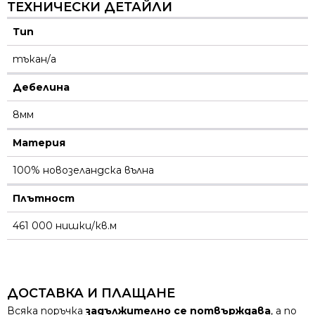
ТЕХНИЧЕСКИ ДЕТАЙЛИ
Тип
тъкан/а
Дебелина
8мм
Материя
100% новозеландска вълна
Плътност
461 000 нишки/кв.м
ДОСТАВКА И ПЛАЩАНЕ
Всяка поръчка
задължително се потвърждава
, а по