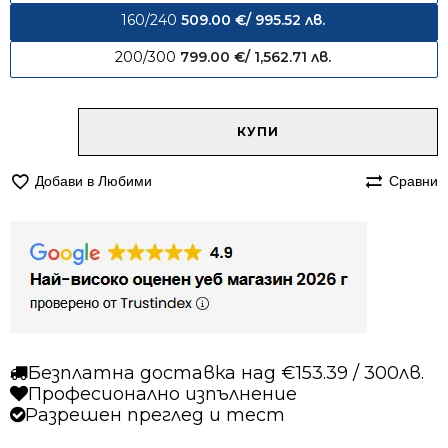
160/240
509.00
€
/ 995.52 лв.
200/300
799.00
€
/ 1,562.71 лв.
Alternative:
количество
КУПИ
за
Килим
Добави в Любими
Сравни
160/240
вълнен
923
Безплатна доставка над €153.39 / 300лв.
Професионално изпълнение
Разрешен преглед и тест