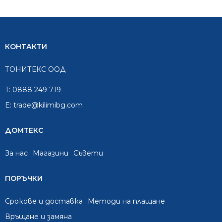
КОНТАКТИ
ТОНИТЕКС ООД
T:
0888 249 719
E:
trade@kilimibg.com
ДОМТЕКС
За нас
Mагазини
Съвети
ПОРЪЧКИ
Срокове и доставка
Методи на плащане
Връщане и замяна