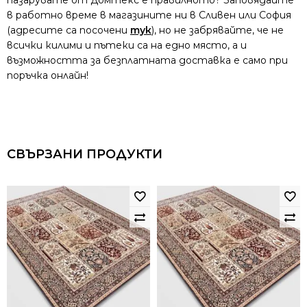
пазарувате от Домтекс е правилното? Заповядайте
в работно време в магазините ни в Сливен или София
(адресите са посочени
тук
), но не забрявайте, че не
всички килими и пътеки са на едно място, а и
възможността за безплатната доставка е само при
поръчка онлайн!
СВЪРЗАНИ ПРОДУКТИ