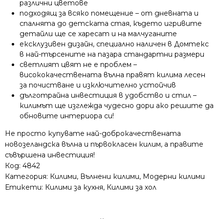
различни цветове
подходящ за всяко помещение – от дневната и
спалнята до детската стая, където игривите
детайли ще се харесат и на малчуганите
ексклузивен дизайн, специално наличен в Домтекс
в най-търсените на пазара стандартни размери
светлият цвят не е проблем –
висококачествената вълна правят килима лесен
за почистване и изключително устойчив
дълготрайна инвестиция в удобство и стил –
килимът ще изглежда чудесно дори ако решите да
обновите интериора си!
Не просто купувате най-доброкачествената
новозеландска вълна и първокласен килим, а правите
съвършена инвестиция!
Код:
4842
Категория:
Килими
,
Вълнени килими
,
Модерни килими
Етикети:
Килими за кухня
,
Килими за хол