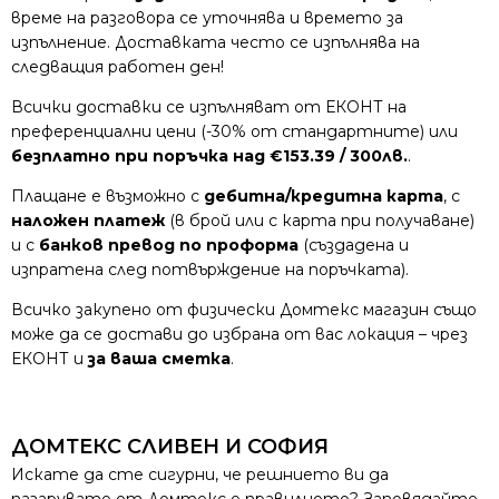
време на разговора се уточнява и времето за
изпълнение. Доставката често се изпълнява на
следващия работен ден!
Всички доставки се изпълняват от ЕКОНТ на
преференциални цени (-30% от стандартните) или
безплатно при поръчка над €153.39 / 300лв.
.
Плащане е възможно с
дебитна/кредитна карта
, с
наложен платеж
(в брой или с карта при получаване)
и с
банков превод по проформа
(създадена и
изпратена след потвърждение на поръчката).
Всичко закупено от физически Домтекс магазин също
може да се достави до избрана от вас локация – чрез
ЕКОНТ и
за ваша сметка
.
ДОМТЕКС СЛИВЕН И СОФИЯ
Искате да сте сигурни, че решнието ви да