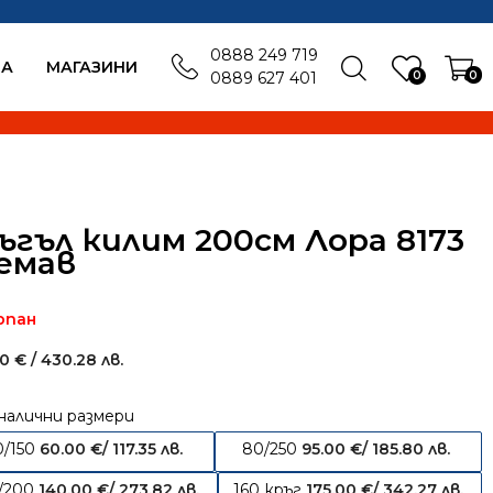
0888 249 719
БА
MАГАЗИНИ
0
0
0889 627 401
ъгъл килим 200см Лора 8173
емав
рпан
00
€
/ 430.28 лв.
налични размери
0/150
60.00
€
/ 117.35 лв.
80/250
95.00
€
/ 185.80 лв.
/200
140.00
€
/ 273.82 лв.
160 кръг
175.00
€
/ 342.27 лв.