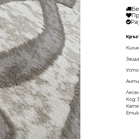
Бе
Пр
Ра
Кръг
Килим
Защи
Усто
Анти
Лесе
Код:
Кате
Етик