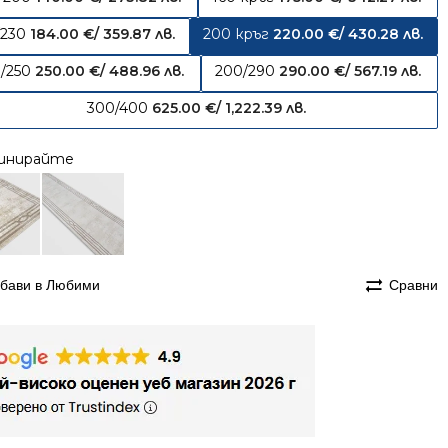
/230
184.00
€
/ 359.87 лв.
200 кръг
220.00
€
/ 430.28 лв.
/250
250.00
€
/ 488.96 лв.
200/290
290.00
€
/ 567.19 лв.
300/400
625.00
€
/ 1,222.39 лв.
инирайте
бави в Любими
Сравни