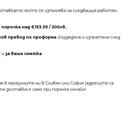
 Доставката често се изпълнява на следващия работен
поръчка над €153.39 / 300лв.
.
ков превод по проформа
(създадена и изпратена след
Т и
за ваша сметка
.
 в магазините ни в Сливен или София (адресите са
та доставка е само при поръчка онлайн!