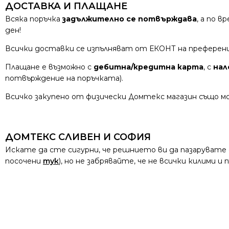
ДОСТАВКА И ПЛАЩАНЕ
Всяка поръчка
задължително се потвърждава
, а по 
ден!
Всички доставки се изпълняват от ЕКОНТ на преферен
Плащане е възможно с
дебитна/кредитна карта
, с
нал
потвърждение на поръчката).
Всичко закупено от физически Домтекс магазин също мо
ДОМТЕКС СЛИВЕН И СОФИЯ
Искате да сте сигурни, че решнието ви да пазарувате
посочени
тук
), но не забрявайте, че не всички килими 