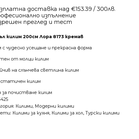
зплатна доставка над €153.39 / 300лв.
офесионално изпълнение
зрешен преглед и тест
ъл килим 200см Лора 8173 кремав
 с чудесно усещане и прекрасна форма
тен от молци килим
йчив на слънчева светлина килим
статичен килим
н за почистване килим
3425
гория:
Килими
,
Модерни килими
ети:
Килими за кухня
,
Килими за хол
,
Турски килими