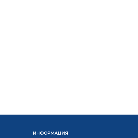
1,020.00
612.17
лв..
лв..
ИНФОРМАЦИЯ