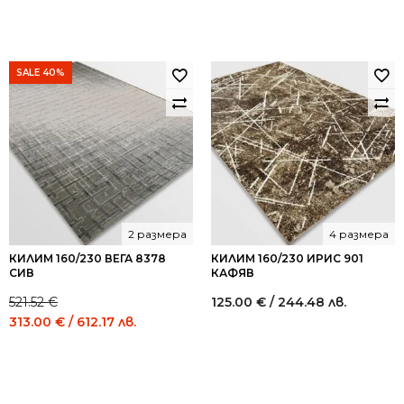
SALE 40%
2 размера
4 размера
КИЛИМ 160/230 ВЕГА 8378
КИЛИМ 160/230 ИРИС 901
СИВ
КАФЯВ
521.52
€
125.00
€
/ 244.48 лв.
Original
Current
313.00
€
/ 612.17 лв.
price
price
was:
is:
521.52 €
313.00 €
/
/