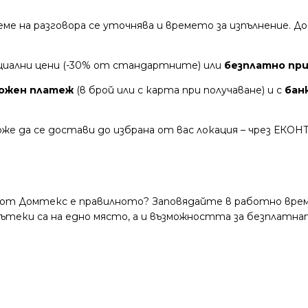
време на разговора се уточнява и времето за изпълнение.
циални цени (-30% от стандартните) или
безплатно при 
ожен платеж
(в брой или с карта при получаване) и с
бан
же да се достави до избрана от вас локация – чрез ЕКОН
 от Домтекс е правилното? Заповядайте в работно време
и пътеки са на едно място, а и възможността за безплатна