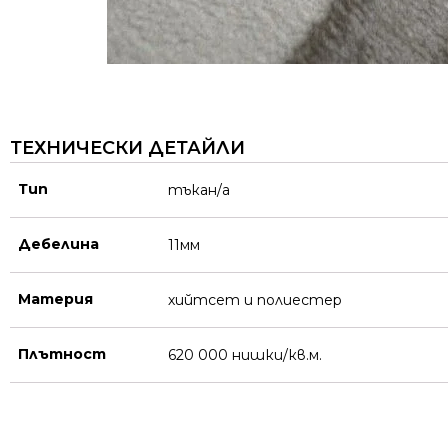
ТЕХНИЧЕСКИ ДЕТАЙЛИ
Тип
тъкан/а
Дебелина
11мм
Материя
хийтсет и полиестeр
Плътност
620 000 нишки/кв.м.