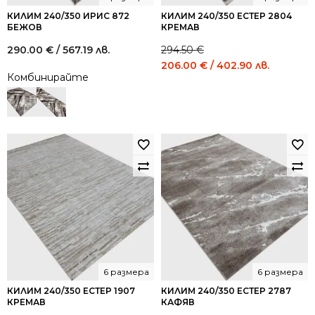
КИЛИМ 240/350 ИРИС 872
КИЛИМ 240/350 ЕСТЕР 2804
БЕЖОВ
КРЕМАВ
290.00
€
/ 567.19 лв.
294.50
€
Original
Curren
206.00
€
/ 402.90 лв.
Комбинирайте
price
price
was:
is:
294.50 €
206.00
/
/
575.99
402.90
лв..
лв..
6 размера
6 размера
КИЛИМ 240/350 ЕСТЕР 1907
КИЛИМ 240/350 ЕСТЕР 2787
КРЕМАВ
КАФЯВ