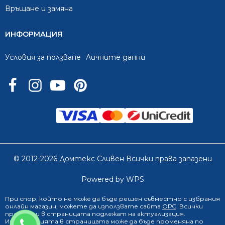
Връщане и замяна
ИНФОРМАЦИЯ
Условия за ползване
Личните данни
© 2012-2026 Домтекс Сливен Всички права запазени
Powered by WPS
При спор, който не може да бъде решен съвместно с избрания
онлайн магазин
, можете да използвате сайта
ОРС
. Всички
продукти в страницата подлежат на актуализация.
0888 249 719
Информацията в страницата може да бъде променяна по