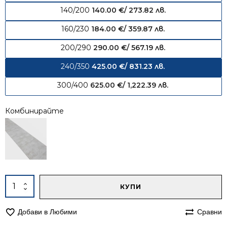
140/200
140.00
€
/ 273.82 лв.
160/230
184.00
€
/ 359.87 лв.
200/290
290.00
€
/ 567.19 лв.
240/350
425.00
€
/ 831.23 лв.
300/400
625.00
€
/ 1,222.39 лв.
Комбинирайте
Alternative:
количество
КУПИ
за
Килим
Добави в Любими
Сравни
240/350
Лора