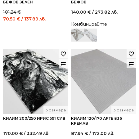
БЕЖОВ ЗЕЛЕН
БЕЖОВ
101.24
€
140.00
€
/ 273.82 лв.
Original
Current
70.50
€
/ 137.89 лв.
Комбинирайте
price
price
was:
is:
101.24 €
70.50 €
/
/
198.01
137.89
лв..
лв..
3 размера
3 размера
КИЛИМ 200/250 ИРИС 591 СИВ
КИЛИМ 120/170 АРТЕ 836
КРЕМАВ
170.00
€
/ 332.49 лв.
87.94
€
/ 172.00 лв.