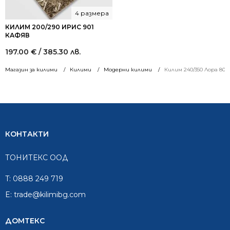
4 размера
КИЛИМ 200/290 ИРИС 901
КАФЯВ
197.00
€
/ 385.30 лв.
Магазин за килими
Килими
Модерни килими
Килим 240/350 Лора 801
КОНТАКТИ
ТОНИТЕКС ООД
T:
0888 249 719
E:
trade@kilimibg.com
ДОМТЕКС