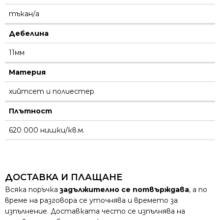
тъкан/а
Дебелина
11мм
Материя
хийтсет и полиестeр
Плътност
620 000 нишки/кв.м.
ДОСТАВКА И ПЛАЩАНЕ
Всяка поръчка
задължително се потвърждава
, а по
време на разговора се уточнява и времето за
изпълнение. Доставката често се изпълнява на