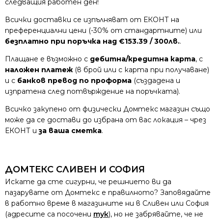
следващия работен ден!
Всички доставки се изпълняват от ЕКОНТ на
преференциални цени (-30% от стандартните) или
безплатно при поръчка над €153.39 / 300лв.
.
Плащане е възможно с
дебитна/кредитна карта
, с
наложен платеж
(в брой или с карта при получаване)
и с
банков превод по проформа
(създадена и
изпратена след потвърждение на поръчката).
Всичко закупено от физически Домтекс магазин също
може да се достави до избрана от вас локация – чрез
ЕКОНТ и
за ваша сметка
.
ДОМТЕКС СЛИВЕН И СОФИЯ
Искате да сте сигурни, че решнието ви да
пазарувате от Домтекс е правилното? Заповядайте
в работно време в магазините ни в Сливен или София
(адресите са посочени
тук
), но не забрявайте, че не