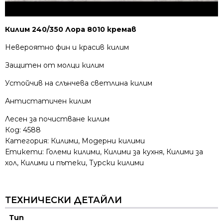
Килим 240/350 Лора 8010 кремав
Невероятно фин и красив килим
Защитен от молци килим
Устойчив на слънчева светлина килим
Антистатичен килим
Лесен за почистване килим
Код:
4588
Категория:
Килими
,
Модерни килими
Етикети:
Големи килими
,
Килими за кухня
,
Килими за
хол
,
Килими и пътеки
,
Турски килими
ТЕХНИЧЕСКИ ДЕТАЙЛИ
Тип