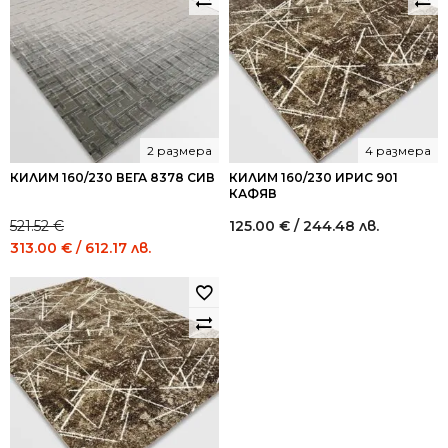
2 размера
4 размера
КИЛИМ 160/230 ВЕГА 8378 СИВ
КИЛИМ 160/230 ИРИС 901
КАФЯВ
521.52
€
125.00
€
/ 244.48 лв.
Original
Current
313.00
€
/ 612.17 лв.
price
price
was:
is:
521.52 €
313.00 €
/
/
1,020.00
612.17
лв..
лв..