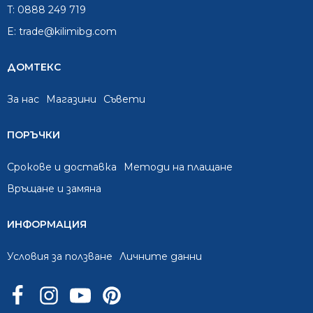
T:
0888 249 719
E:
trade@kilimibg.com
ДОМТЕКС
За нас
Mагазини
Съвети
ПОРЪЧКИ
Срокове и доставка
Методи на плащане
Връщане и замяна
ИНФОРМАЦИЯ
Условия за ползване
Личните данни