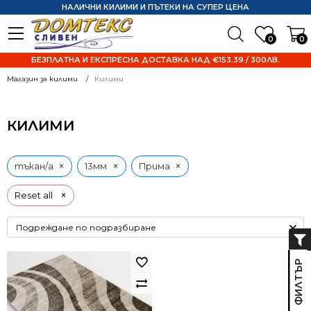
НАЛИЧНИ КИЛИМИ И ПЪТЕКИ НА СУПЕР ЦЕНА
0
0
БЕЗПЛАТНА И ЕКСПРЕСНА ДОСТАВКА НАД €153.39 / 300ЛВ.
Магазин за килими
Килими
КИЛИМИ
×
×
×
тъкан/а
13мм
Прима
×
Reset all