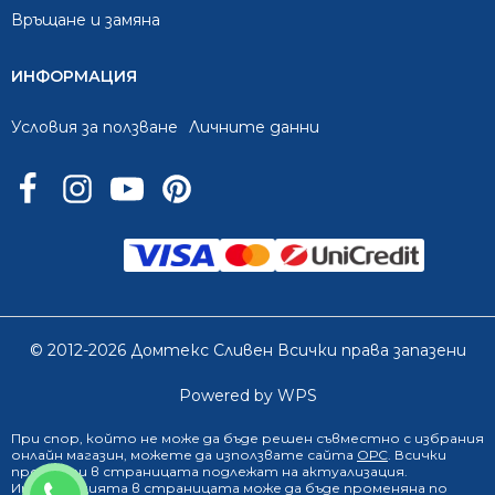
Връщане и замяна
ИНФОРМАЦИЯ
Условия за ползване
Личните данни
© 2012-2026 Домтекс Сливен Всички права запазени
Powered by WPS
При спор, който не може да бъде решен съвместно с избрания
онлайн магазин
, можете да използвате сайта
ОРС
. Всички
продукти в страницата подлежат на актуализация.
0888 249 719
Информацията в страницата може да бъде променяна по