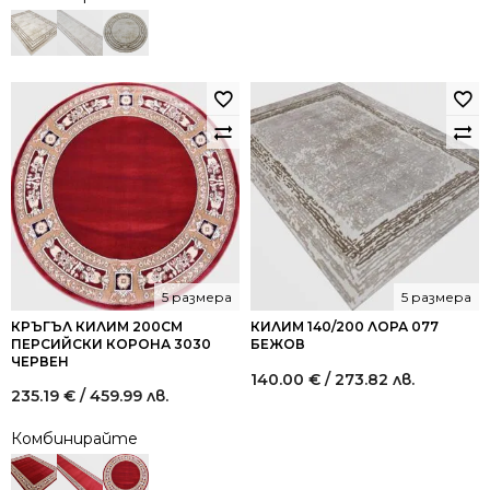
was:
is:
149.30 €
104.50 
/
/
292.01
204.38
лв..
лв..
5 размера
5 размера
КРЪГЪЛ КИЛИМ 200СМ
КИЛИМ 140/200 ЛОРА 077
ПЕРСИЙСКИ КОРОНА 3030
БЕЖОВ
ЧЕРВЕН
140.00
€
/ 273.82 лв.
235.19
€
/ 459.99 лв.
Комбинирайте