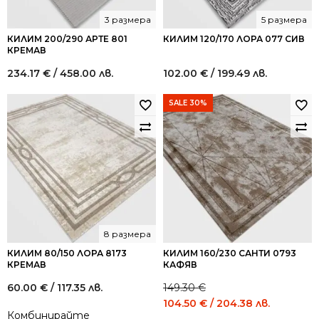
3 размера
5 размера
КИЛИМ 200/290 АРТЕ 801
КИЛИМ 120/170 ЛОРА 077 СИВ
КРЕМАВ
234.17
€
/ 458.00 лв.
102.00
€
/ 199.49 лв.
SALE 30%
8 размера
КИЛИМ 80/150 ЛОРА 8173
КИЛИМ 160/230 САНТИ 0793
КРЕМАВ
КАФЯВ
60.00
€
/ 117.35 лв.
149.30
€
Original
Current
104.50
€
/ 204.38 лв.
Комбинирайте
price
price