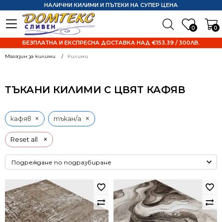
НАЛИЧНИ КИЛИМИ И ПЪТЕКИ НА СУПЕР ЦЕНА
0
0
БЕЗПЛАТНА И ЕКСПРЕСНА ДОСТАВКА НАД €153.39 / 300ЛВ.
Магазин за килими
Килими
ТЪКАНИ КИЛИМИ С ЦВЯТ КАФЯВ
×
×
кафяв
тъкан/а
×
Reset all