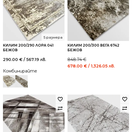
5 размера
КИЛИМ 200/290 ЛОРА 041
КИЛИМ 200/300 ВЕГА 6742
БЕЖОВ
БЕЖОВ
290.00
€
/ 567.19 лв.
848.74
€
Original
Curren
678.00
€
/ 1,326.05 лв.
Комбинирайте
price
price
was:
is:
848.74 €
678.0
/
/
1,659.99
1,326.
лв..
лв..