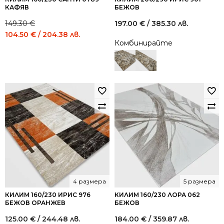
КАФЯВ
БЕЖОВ
149.30
€
197.00
€
/ 385.30 лв.
Original
Current
104.50
€
/ 204.38 лв.
Комбинирайте
price
price
was:
is:
149.30 €
104.50 €
/
/
292.01
204.38
лв..
лв..
4 размера
5 размера
КИЛИМ 160/230 ИРИС 976
КИЛИМ 160/230 ЛОРА 062
БЕЖОВ ОРАНЖЕВ
БЕЖОВ
125.00
€
/ 244.48 лв.
184.00
€
/ 359.87 лв.