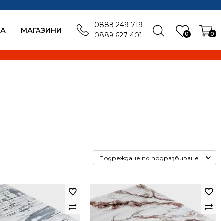
0888 249 719
БА
MАГАЗИНИ
0
0
0889 627 401