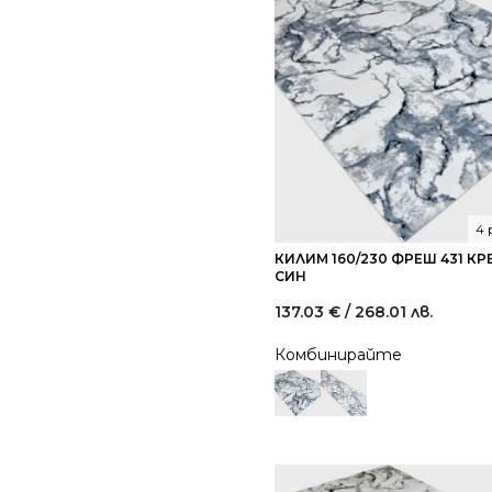
4 
КИЛИМ 160/230 ФРЕШ 431 К
СИН
137.03
€
/ 268.01 лв.
Комбинирайте