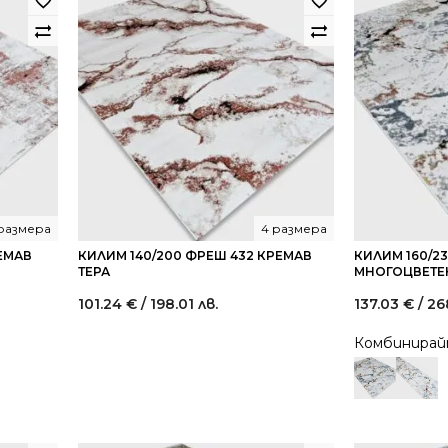
 размера
4 размера
РЕМАВ
КИЛИМ 140/200 ФРЕШ 432 КРЕМАВ
КИЛИМ 160/2
ТЕРА
МНОГОЦВЕТЕ
101.24
€
/ 198.01 лв.
137.03
€
/ 26
Комбинира