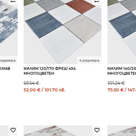
размера
4 размера
РЕМАВ
КИЛИМ 120/170 ФРЕШ 454
КИЛИМ 140/2
МНОГОЦВЕТЕН
МНОГОЦВЕТЕ
69.54
€
101.24
€
Original
Current
Original
52.00
€
/ 101.70 лв.
75.50
€
/ 147
price
price
price
was:
is:
was:
69.54 €
52.00 €
101.24 €
/
/
/
136.01
101.70
198.01
лв..
лв..
лв..