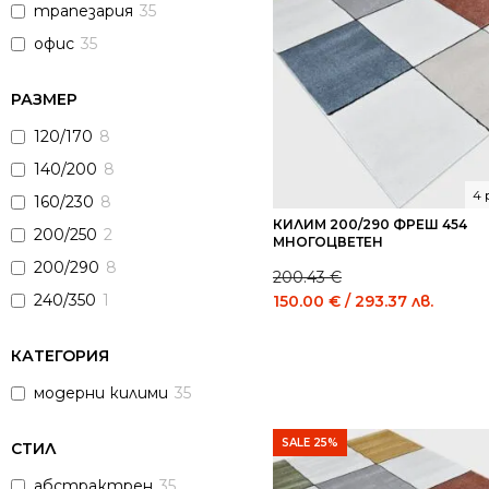
трапезария
35
офис
35
РАЗМЕР
120/170
8
140/200
8
4 
160/230
8
КИЛИМ 200/290 ФРЕШ 454
200/250
2
МНОГОЦВЕТЕН
200/290
8
200.43
€
Original
Curre
240/350
1
150.00
€
/ 293.37 лв.
price
price
was:
is:
КАТЕГОРИЯ
200.43 €
150.0
/
/
модерни килими
35
392.01
293.3
лв..
лв..
SALE 25%
СТИЛ
абстрактрен
35