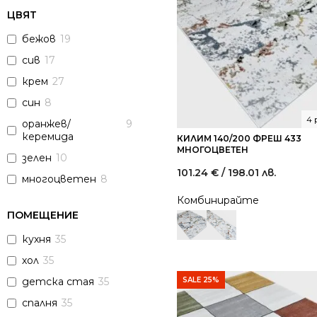
ЦВЯТ
бежов
19
сив
17
крем
27
син
8
4 
оранжев/
9
керемида
КИЛИМ 140/200 ФРЕШ 433
МНОГОЦВЕТЕН
зелен
10
101.24
€
/ 198.01 лв.
многоцветен
8
Комбинирайте
ПОМЕЩЕНИЕ
кухня
35
хол
35
детска стая
35
SALE 25%
спалня
35