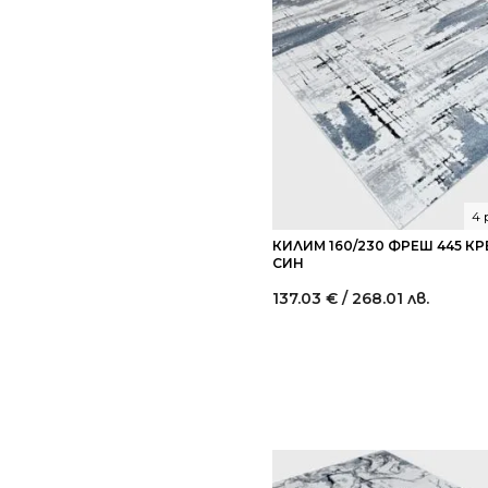
4 
КИЛИМ 160/230 ФРЕШ 445 К
СИН
137.03
€
/ 268.01 лв.