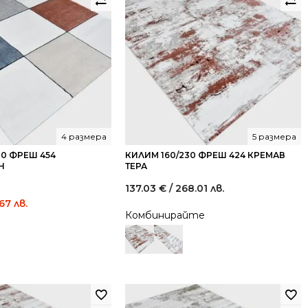
4 размера
5 размера
00 ФРЕШ 454
КИЛИМ 160/230 ФРЕШ 424 КРЕМАВ
Н
ТЕРА
137.03
€
/ 268.01 лв.
Current
.67 лв.
Комбинирайте
price
is:
75.50 €
/
147.67
лв..