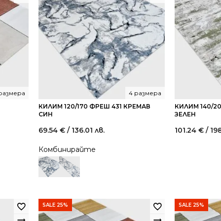
размера
4 размера
КИЛИМ 120/170 ФРЕШ 431 КРЕМАВ
КИЛИМ 140/2
СИН
ЗЕЛЕН
69.54
€
/ 136.01 лв.
101.24
€
/ 19
nt
Комбинирайте
0 €
47
SALE 25%
SALE 25%