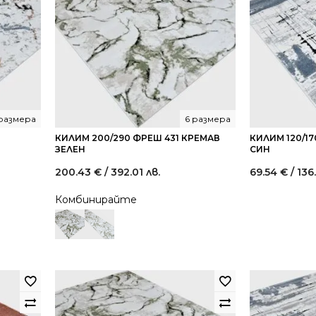
размера
6 размера
КИЛИМ 200/290 ФРЕШ 431 КРЕМАВ
КИЛИМ 120/1
ЗЕЛЕН
СИН
200.43
€
/ 392.01 лв.
69.54
€
/ 136
Комбинирайте