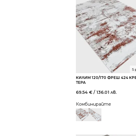
5
КИЛИМ 120/170 ФРЕШ 424 К
ТЕРА
69.54
€
/ 136.01 лв.
Комбинирайте