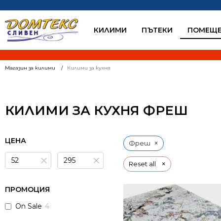
КИЛИМИ
ПЪТЕКИ
ПОМЕЩЕ
Магазин за килими
Килими за кухня
КИЛИМИ ЗА КУХНЯ ФРЕШ
ЦЕНА
×
Фреш
×
×
×
Reset all
ПРОМОЦИЯ
On Sale
4