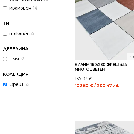
мраморен
14
ТИП
тъкан/а
35
ДЕБЕЛИНА
4 
11мм
35
КИЛИМ 160/230 ФРЕШ 454
МНОГОЦВЕТЕН
КОЛЕКЦИЯ
137.03
€
Фреш
35
Original
Curre
102.50
€
/ 200.47 лв.
price
price
was:
is:
137.03 €
102.5
/
/
268.01
200.
лв..
лв..