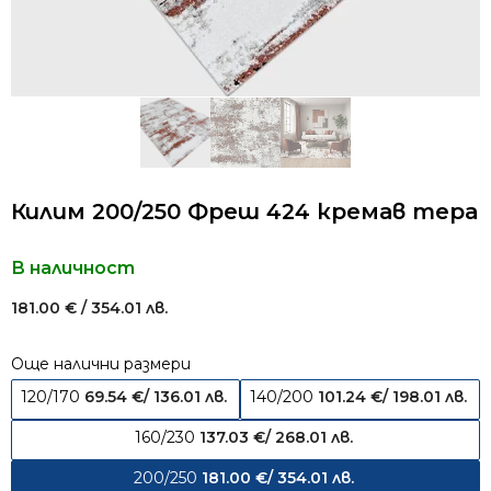
Килим 200/250 Фреш 424 кремав тера
В наличност
181.00
€
/ 354.01 лв.
Още налични размери
120/170
69.54
€
/ 136.01 лв.
140/200
101.24
€
/ 198.01 лв.
160/230
137.03
€
/ 268.01 лв.
200/250
181.00
€
/ 354.01 лв.