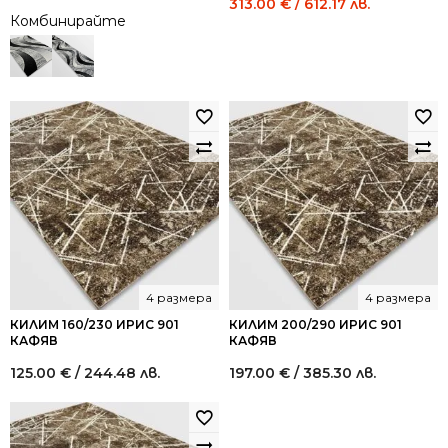
Original
Current
313.00
€
/ 612.17 лв.
Комбинирайте
price
price
was:
is:
521.52 €
313.00 €
/
/
1,020.00
612.17
лв..
лв..
4 размера
4 размера
КИЛИМ 160/230 ИРИС 901
КИЛИМ 200/290 ИРИС 901
КАФЯВ
КАФЯВ
125.00
€
/ 244.48 лв.
197.00
€
/ 385.30 лв.