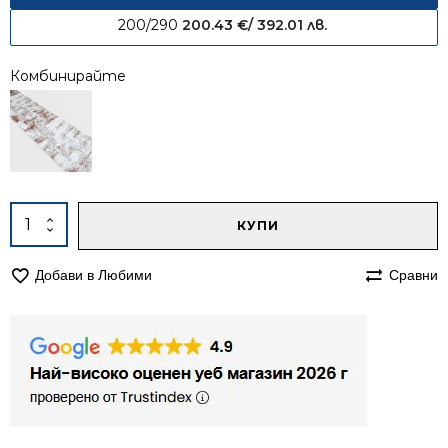
200/290
200.43
€
/ 392.01 лв.
Комбинирайте
Alternative:
количество
КУПИ
за
Килим
Добави в Любими
Сравни
200/250
Фреш
424
кремав
тера