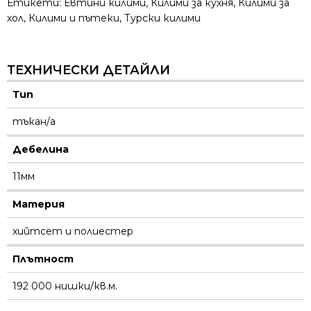
Етикети:
Евтини килими
,
Килими за кухня
,
Килими за
хол
,
Килими и пътеки
,
Турски килими
ТЕХНИЧЕСКИ ДЕТАЙЛИ
Тип
тъкан/а
Дебелина
11мм
Материя
хийтсет и полиестeр
Плътност
192 000 нишки/кв.м.