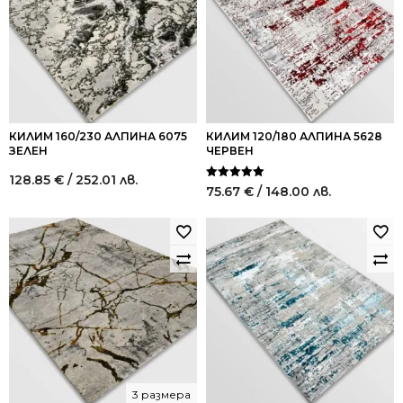
КИЛИМ 160/230 АЛПИНА 6075
КИЛИМ 120/180 АЛПИНА 5628
ЗЕЛЕН
ЧЕРВЕН
128.85
€
/ 252.01 лв.
Оценено на
75.67
€
/ 148.00 лв.
5.00
от 5
3 размера