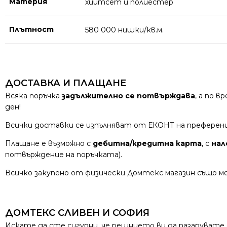
Материя
хийтсет и полиестeр
Плътност
580 000 нишки/кв.м.
ДОСТАВКА И ПЛАЩАНЕ
Всяка поръчка
задължително се потвърждава
, а по 
ден!
Всички доставки се изпълняват от ЕКОНТ на преферен
Плащане е възможно с
дебитна/кредитна карта
, с
нал
потвърждение на поръчката).
Всичко закупено от физически Домтекс магазин също мо
ДОМТЕКС СЛИВЕН И СОФИЯ
Искате да сте сигурни, че решнието ви да пазарувате