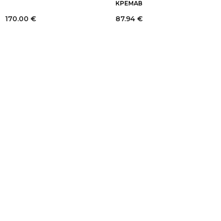
КРЕМАВ
170.00
€
87.94
€