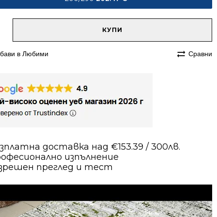
native:
чество
КУПИ
им
бави в Любими
Сравни
290
ина
н
зплатна доставка над €153.39 / 300лв.
офесионално изпълнение
зрешен преглед и тест