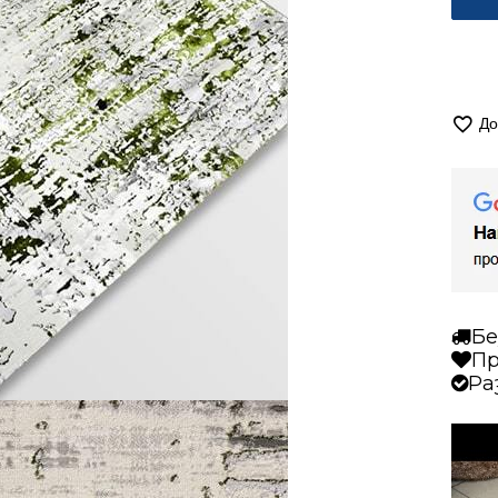
Alter
коли
за
Кил
До
200/
Алп
5628
зеле
Бе
Пр
Ра