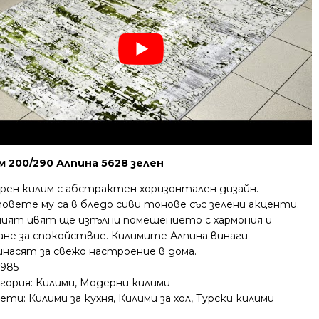
м 200/290 Алпина 5628 зелен
рен килим с абстрактен хоризонтален дизайн.
овете му са в бледо сиви тонове със зелени акценти.
ният цвят ще изпълни помещението с хармония и
ане за спокойствие. Килимите Алпина винаги
инасят за свежо настроение в дома.
1985
гория:
Килими
,
Модерни килими
ети:
Килими за кухня
,
Килими за хол
,
Турски килими