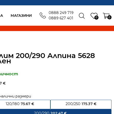
0888 249 719
БА
MАГАЗИНИ
0
0
0889 627 401
лим 200/290 Алпина 5628
лен
личност
47
€
налични размери
120/180
75.67
€
200/250
175.37
€
200/290
202.47
€