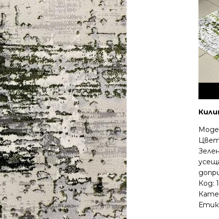
Кили
Моде
Цвет
Зеле
усещ
допр
Код:
Кате
Етик