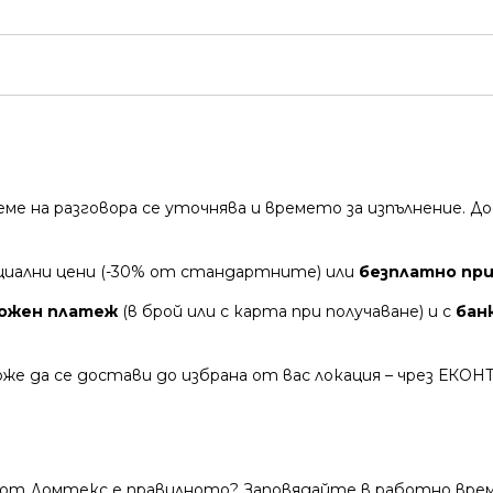
време на разговора се уточнява и времето за изпълнение.
циални цени (-30% от стандартните) или
безплатно при
ожен платеж
(в брой или с карта при получаване) и с
бан
же да се достави до избрана от вас локация – чрез ЕКОН
 от Домтекс е правилното? Заповядайте в работно време