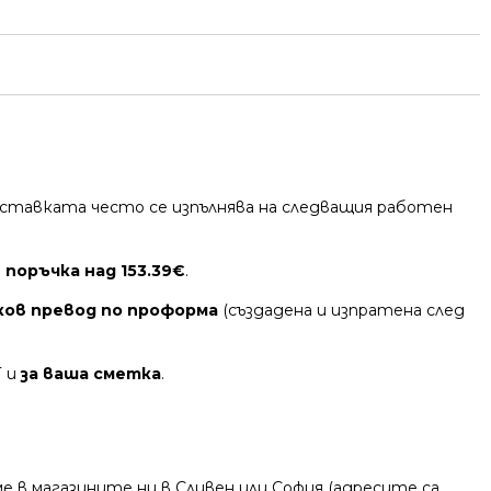
 Доставката често се изпълнява на следващия работен
 поръчка над 153.39€
.
ков превод по проформа
(създадена и изпратена след
Т и
за ваша сметка
.
 в магазините ни в Сливен или София (адресите са