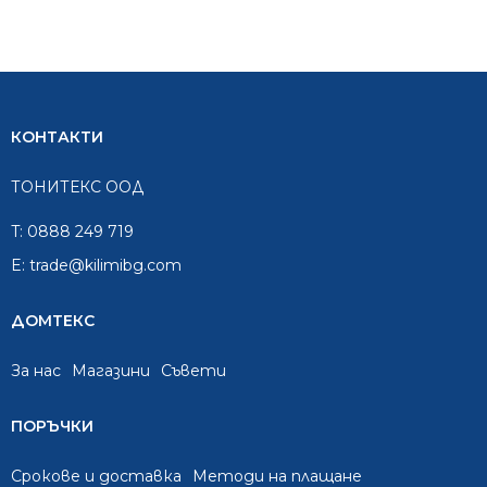
/
/
/
/
1,659.99
1,326.05
192.00
115.39
лв..
лв..
лв..
лв..
КОНТАКТИ
ТОНИТЕКС ООД
T:
0888 249 719
E:
trade@kilimibg.com
ДОМТЕКС
За нас
Mагазини
Съвети
ПОРЪЧКИ
Срокове и доставка
Методи на плащане