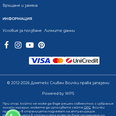
Връщане и замяна
ИНФОРМАЦИЯ
Условия за ползване
Личните данни
© 2012-2026 Домтекс Сливен Всички права запазени
Powered by WPS
При спор, който не може да бъде решен съвместно с избрания
онлайн магазин
, можете да използвате сайта
ОРС
. Всички
продукти в страницата подлежат на актуализация.
0888 249 719
Информацията в страницата може да бъде променяна по