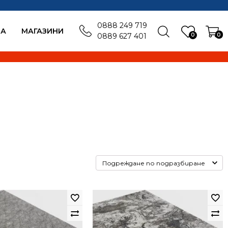
0888 249 719
БА
MАГАЗИНИ
0
0
0889 627 401