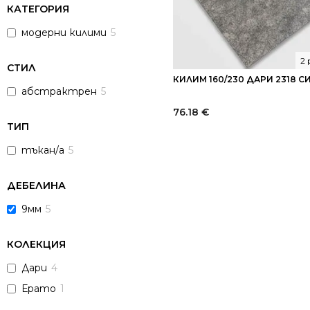
КАТЕГОРИЯ
модерни килими
5
2
СТИЛ
КИЛИМ 160/230 ДАРИ 2318 С
абстрактрен
5
76.18
€
ТИП
тъкан/а
5
ДЕБЕЛИНА
9мм
5
КОЛЕКЦИЯ
Дари
4
Ерато
1