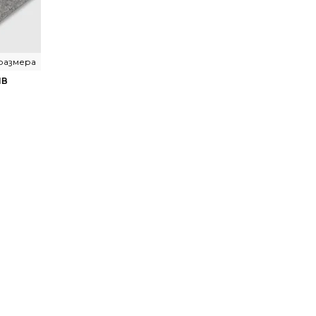
 размера
ИВ