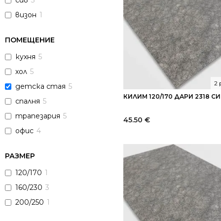
сив
3
визон
1
ПОМЕЩЕНИЕ
кухня
5
хол
5
2
детска стая
5
КИЛИМ 120/170 ДАРИ 2318 С
спалня
5
трапезария
5
45.50
€
офис
4
РАЗМЕР
120/170
1
160/230
3
200/250
1