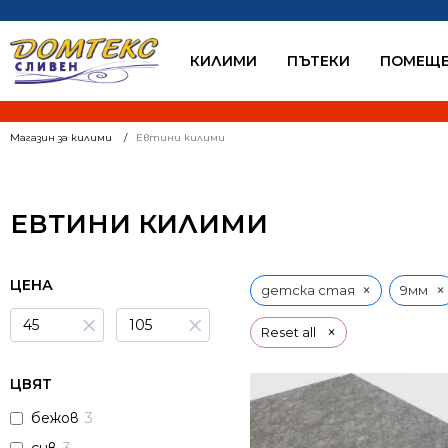
КИЛИМИ
ПЪТЕКИ
ПОМЕЩЕ
Магазин за килими
Евтини килими
ЕВТИНИ КИЛИМИ
ЦЕНА
×
×
детска стая
9мм
×
×
×
Reset all
ЦВЯТ
бежов
3