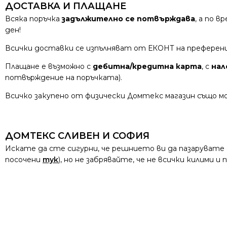
ДОСТАВКА И ПЛАЩАНЕ
Всяка поръчка
задължително се потвърждава
, а по 
ден!
Всички доставки се изпълняват от ЕКОНТ на преферен
Плащане е възможно с
дебитна/кредитна карта
, с
нал
потвърждение на поръчката).
Всичко закупено от физически Домтекс магазин също мо
ДОМТЕКС СЛИВЕН И СОФИЯ
Искате да сте сигурни, че решнието ви да пазарувате
посочени
тук
), но не забрявайте, че не всички килими 