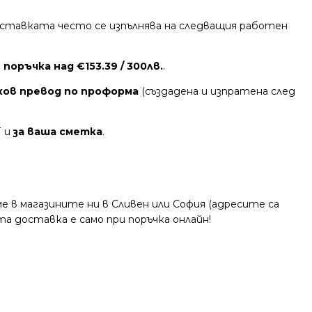
 Доставката често се изпълнява на следващия работен
поръчка над €153.39 / 300лв.
.
ков превод по проформа
(създадена и изпратена след
Т и
за ваша сметка
.
 в магазините ни в Сливен или София (адресите са
та доставка е само при поръчка онлайн!