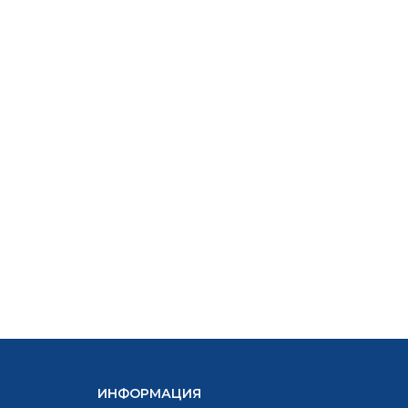
1,020.00
612.17
лв..
лв..
ИНФОРМАЦИЯ