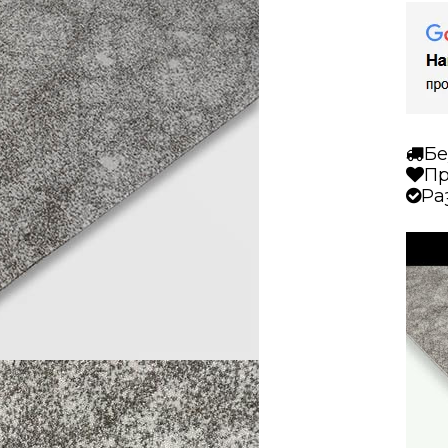
2319
бежо
Бе
Пр
Ра