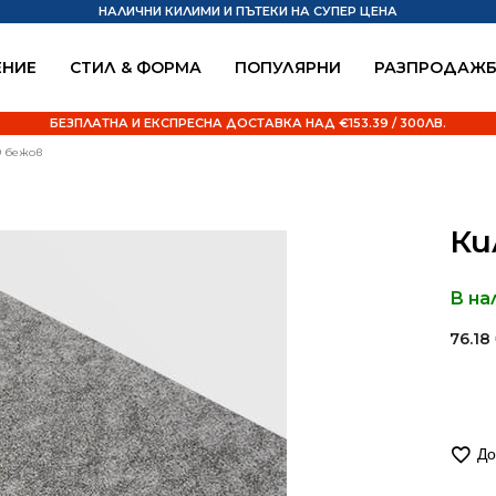
НАЛИЧНИ КИЛИМИ И ПЪТЕКИ НА СУПЕР ЦЕНА
НИЕ
СТИЛ & ФОРМА
ПОПУЛЯРНИ
РАЗПРОДАЖ
БЕЗПЛАТНА И ЕКСПРЕСНА ДОСТАВКА НАД €153.39 / 300ЛВ.
9 бежов
Ки
В на
76.18
Alter
коли
за
Кил
До
160/
Дар