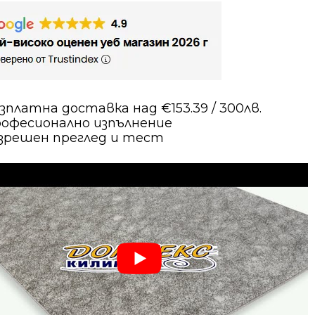
в
зплатна доставка над €153.39 / 300лв.
офесионално изпълнение
зрешен преглед и тест