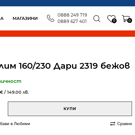
0888 249 719
БА
MАГАЗИНИ
0
0
0889 627 401
лим 160/230 Дари 2319 бежов
личност
€
/ 149.00 лв.
native:
чество
КУПИ
им
бави в Любими
Сравни
230
и