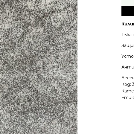
Кили
Тъка
Защи
Усто
Анти
Лесе
Код:
Кате
Етик