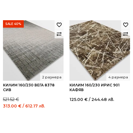
SALE 40%
2 размера
4 размера
КИЛИМ 160/230 ВЕГА 8378
КИЛИМ 160/230 ИРИС 901
СИВ
КАФЯВ
521.52
€
125.00
€
/ 244.48 лв.
Original
Current
313.00
€
/ 612.17 лв.
price
price
was:
is:
521.52 €
313.00 €
/
/