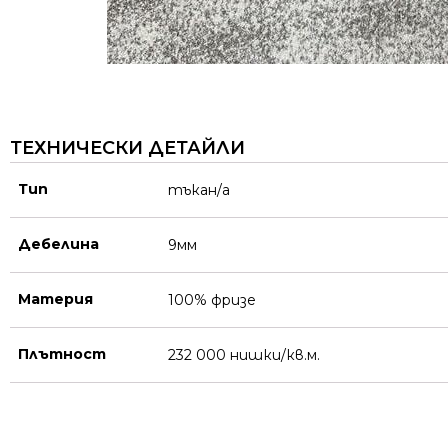
ТЕХНИЧЕСКИ ДЕТАЙЛИ
Тип
тъкан/а
Дебелина
9мм
Материя
100% фризе
Плътност
232 000 нишки/кв.м.