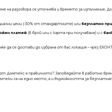
време на разговора се уточнява и времето за изпълнение.
циални цени (-30% от стандартните) или
безплатно при 
ожен платеж
(в брой или с карта при получаване) и с
бан
же да се достави до избрана от вас локация – чрез ЕКОН
 от Домтекс е правилното? Заповядайте в работно време
и пътеки са на едно място, а и възможността за безплатна