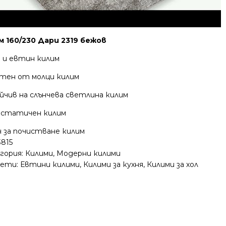
м 160/230 Дари 2319 бежов
н и евтин килим
тен от молци килим
йчив на слънчева светлина килим
статичен килим
н за почистване килим
3815
гория:
Килими
,
Модерни килими
ети:
Евтини килими
,
Килими за кухня
,
Килими за хол