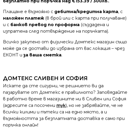
безплатно при поръчка над €153.39 / 300лв.
.
Плащане е възможно с
дебитна/кредитна карта
, с
наложен платеж
(в брой или с карта при получаване)
и с
банков превод по проформа
(създадена и
изпратена след потвърждение на поръчката).
Всичко закупено от физически Домтекс магазин също
може да се достави до избрана от вас локация – чрез
ЕКОНТ и
за ваша сметка
.
ДОМТЕКС СЛИВЕН И СОФИЯ
Искате да сте сигурни, че решнието ви да
пазарувате от Домтекс е правилното? Заповядайте
в работно време в магазините ни в Сливен или София
(адресите са посочени
тук
), но не забрявайте, че не
всички килими и пътеки са на едно място, а и
възможността за безплатната доставка е само при
поръчка онлайн!