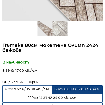
Пътека 80см мокетена Олимп 2424
бежова
В наличност
/л.м.
8.69
€
/ 17.00 лв.
Още налични ширини
67см
7.67
€
/ 15.00 лв.
/л.м.
80см
8.69
€
/ 17.00 лв.
/л.м.
120см
12.27
€
/ 24.00 лв.
/л.м.