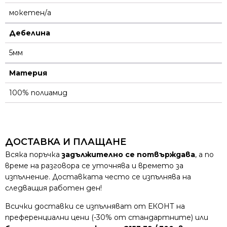
мокетен/а
Дебелина
5мм
Материя
100% полиамид
ДОСТАВКА И ПЛАЩАНЕ
Всяка поръчка
задължително се потвърждава
, а по
време на разговора се уточнява и времето за
изпълнение. Доставката често се изпълнява на
следващия работен ден!
Всички доставки се изпълняват от ЕКОНТ на
преференциални цени (-30% от стандартните) или