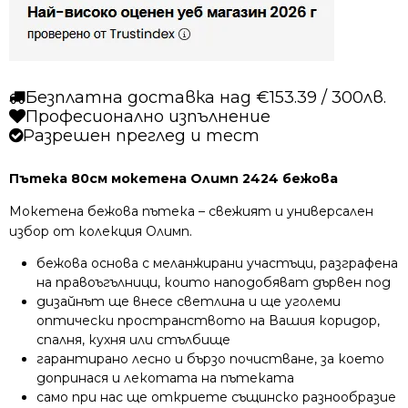
бежова
Безплатна доставка над €153.39 / 300лв.
Професионално изпълнение
Разрешен преглед и тест
Пътека 80см мокетена Олимп 2424 бежова
Мокетена бежова пътека – свежият и универсален
избор от колекция Олимп.
бежова основа с меланжирани участъци, разграфена
на правоъгълници, които наподобяват дървен под
дизайнът ще внесе светлина и ще уголеми
оптически пространството на Вашия коридор,
спалня, кухня или стълбище
гарантирано лесно и бързо почистване, за което
допринася и лекотата на пътеката
само при нас ще откриете същинско разнообразие