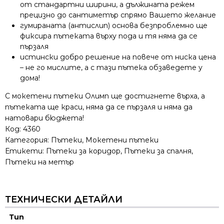
от стандартни ширини, а дължината режем
прецизно до сантиметър спрямо Вашето желание
гумираната (антислип) основа безпроблемно ще
фиксира пътеката върху пода и тя няма да се
пързаля
истински добро решение на повече от ниска цена
– не го мислите, а с тази пътека обзаведете у
дома!
С мокетени пътеки Олимп ще достигнете върха, а
пътеката ще краси, няма да се пързаля и няма да
натовари бюджета!
Код:
4360
Категория:
Пътеки
,
Мокетени пътеки
Етикети:
Пътеки за коридор
,
Пътеки за спалня
,
Пътеки на метър
ТЕХНИЧЕСКИ ДЕТАЙЛИ
Тип