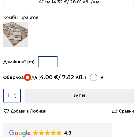
140см
14.32
€
/ 28.01 лв.
/л.м.
Комбинирайте
Дължина* (m)
4.00
€
/ 7.82 лв.
Оверлог
Да (
)
Не
A
количество
КУПИ
за
Пътека
Добави в Любими
Сравни
80см
мокетена
Олимп
2424