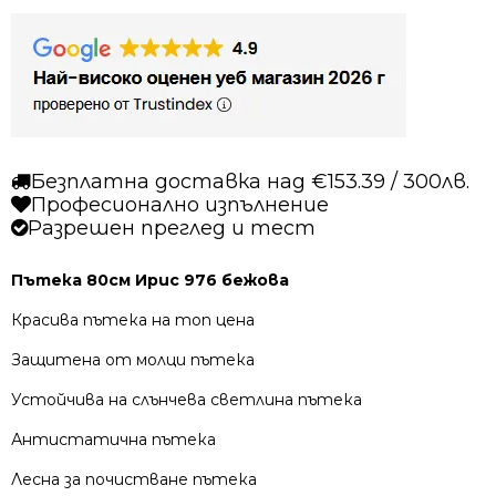
Безплатна доставка над €153.39 / 300лв.
Професионално изпълнение
Разрешен преглед и тест
Пътека 80см Ирис 976 бежова
Красива пътека на топ цена
Защитена от молци пътека
Устойчива на слънчева светлина пътека
Антистатична пътека
Лесна за почистване пътека