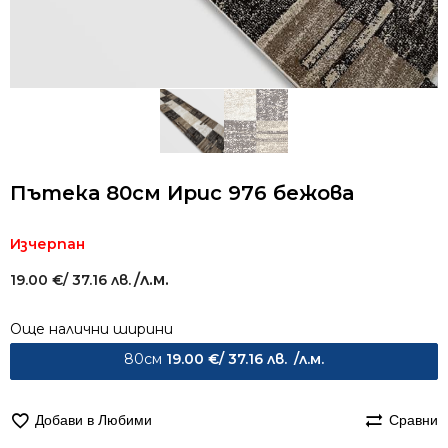
Пътека 80см Ирис 976 бежова
Изчерпан
/л.м.
19.00
€
/ 37.16 лв.
Още налични ширини
80см
19.00
€
/ 37.16 лв.
/л.м.
Добави в Любими
Сравни