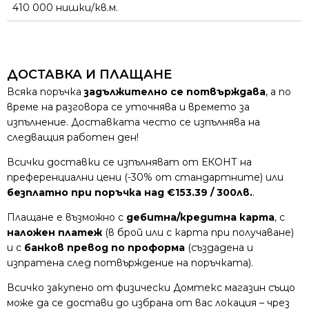
410 000 нишки/кв.м.
ДОСТАВКА И ПЛАЩАНЕ
Всяка поръчка
задължително се потвърждава
, а по
време на разговора се уточнява и времето за
изпълнение. Доставката често се изпълнява на
следващия работен ден!
Всички доставки се изпълняват от ЕКОНТ на
преференциални цени (-30% от стандартните) или
безплатно при поръчка над €153.39 / 300лв.
.
Плащане е възможно с
дебитна/кредитна карта
, с
наложен платеж
(в брой или с карта при получаване)
и с
банков превод по проформа
(създадена и
изпратена след потвърждение на поръчката).
Всичко закупено от физически Домтекс магазин също
може да се достави до избрана от вас локация – чрез