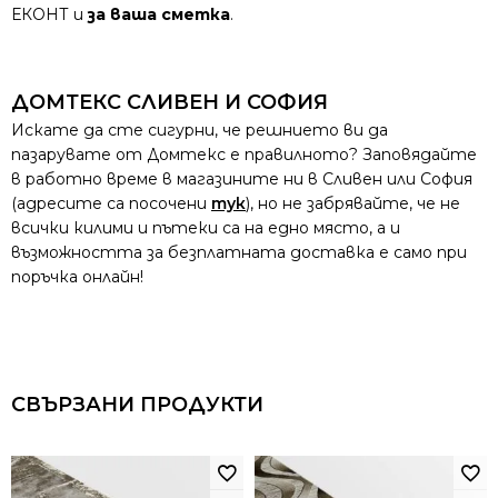
ЕКОНТ и
за ваша сметка
.
ДОМТЕКС СЛИВЕН И СОФИЯ
Искате да сте сигурни, че решнието ви да
пазарувате от Домтекс е правилното? Заповядайте
в работно време в магазините ни в Сливен или София
(адресите са посочени
тук
), но не забрявайте, че не
всички килими и пътеки са на едно място, а и
възможността за безплатната доставка е само при
поръчка онлайн!
СВЪРЗАНИ ПРОДУКТИ