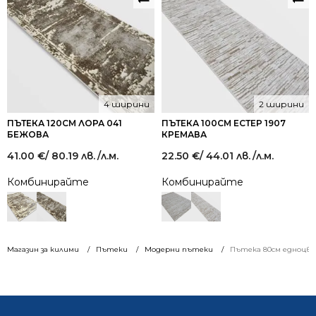
4 ширини
2 ширини
ПЪТЕКА 120СМ ЛОРА 041
ПЪТЕКА 100СМ ЕСТЕР 1907
БЕЖОВА
КРЕМАВА
41.00
€
/ 80.19 лв.
/л.м.
22.50
€
/ 44.01 лв.
/л.м.
Комбинирайте
Комбинирайте
Магазин за килими
Пътеки
Модерни пътеки
Пътека 80см едноцве