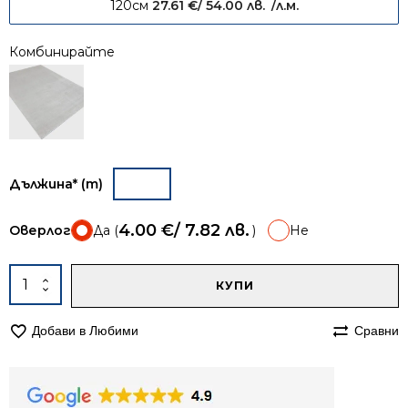
120см
27.61
€
/ 54.00 лв.
/л.м.
Комбинирайте
Дължина* (m)
4.00
€
/ 7.82 лв.
Оверлог
Да (
)
Не
A
количество
КУПИ
за
Пътека
Добави в Любими
Сравни
80см
едноцветна
Алба
1001