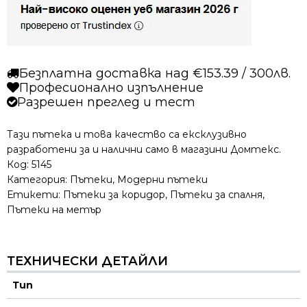
бежова
Безплатна доставка над €153.39 / 300лв.
Професионално изпълнение
Разрешен преглед и тест
Тази пътека и това качество са ексклузивно
разработени за и налични само в магазини Домтекс.
Код:
5145
Категория:
Пътеки
,
Модерни пътеки
Етикети:
Пътеки за коридор
,
Пътеки за спалня
,
Пътеки на метър
ТЕХНИЧЕСКИ ДЕТАЙЛИ
Тип