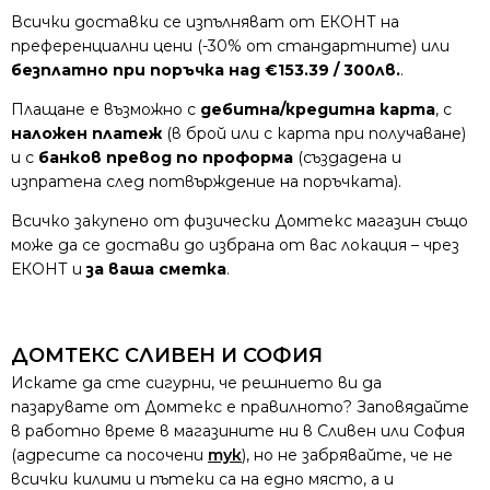
Всички доставки се изпълняват от ЕКОНТ на
преференциални цени (-30% от стандартните) или
безплатно при поръчка над €153.39 / 300лв.
.
Плащане е възможно с
дебитна/кредитна карта
, с
наложен платеж
(в брой или с карта при получаване)
и с
банков превод по проформа
(създадена и
изпратена след потвърждение на поръчката).
Всичко закупено от физически Домтекс магазин също
може да се достави до избрана от вас локация – чрез
ЕКОНТ и
за ваша сметка
.
ДОМТЕКС СЛИВЕН И СОФИЯ
Искате да сте сигурни, че решнието ви да
пазарувате от Домтекс е правилното? Заповядайте
в работно време в магазините ни в Сливен или София
(адресите са посочени
тук
), но не забрявайте, че не
всички килими и пътеки са на едно място, а и