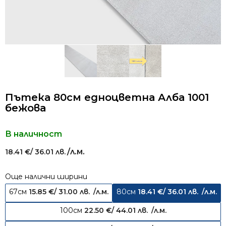
Пътека 80см едноцветна Алба 1001
бежова
В наличност
/л.м.
18.41
€
/ 36.01 лв.
Още налични ширини
67см
15.85
€
/ 31.00 лв.
/л.м.
80см
18.41
€
/ 36.01 лв.
/л.м.
100см
22.50
€
/ 44.01 лв.
/л.м.