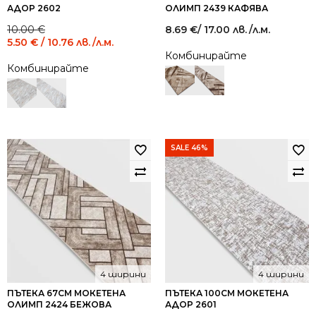
АДОР 2602
ОЛИМП 2439 КАФЯВА
Original
Current
10.00
€
8.69
€
/ 17.00 лв.
/л.м.
price
price
5.50
€
/ 10.76 лв.
/л.м.
was:
is:
Комбинирайте
10.00 €
5.50 €
Комбинирайте
/
/
19.56
10.76
лв..
лв..
SALE 46%
4 ширини
4 ширини
ПЪТЕКА 67СМ МОКЕТЕНА
ПЪТЕКА 100СМ МОКЕТЕНА
ОЛИМП 2424 БЕЖОВА
АДОР 2601