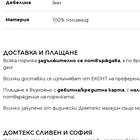
Дебелина
5мм
Материя
100% полиамид
ДОСТАВКА И ПЛАЩАНЕ
Всяка поръчка
задължително се потвърждава
, а по 
ден!
Всички доставки се изпълняват от ЕКОНТ на преферен
Плащане е възможно с
дебитна/кредитна карта
, с
нал
потвърждение на поръчката).
Всичко закупено от физически Домтекс магазин също мо
ДОМТЕКС СЛИВЕН И СОФИЯ