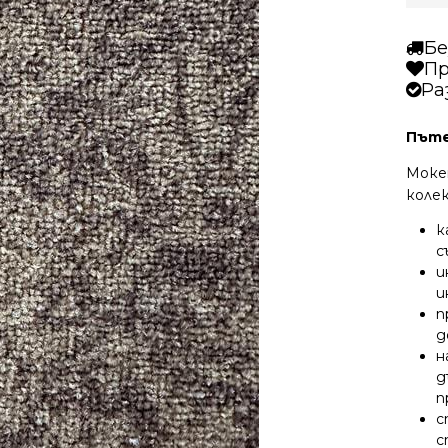
Бе
Пр
Ра
Пъте
Моке
коле
к
с
и
и
п
д
н
д
п
с
с