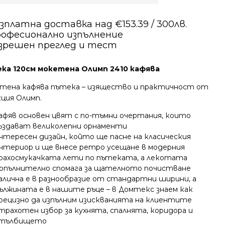
зплатна доставка над €153.39 / 300лв.
офесионално изпълнение
зрешен преглед и тест
ка 120см мокетена Олимп 2410 кафява
тена кафява пътека – изящество и практичност от
кция Олимп.
афяв основен цвят с по-тъмни очертания, които
ъздават великолепни орнаменти
нтересен дизайн, който ще пасне на класическия
нтериор и ще внесе ретро усещане в модерния
рахосмукачката лети по пътеката, а лекотата
опълнително спомага за щателното почистване
алична е в разнообразие от стандартни ширини, а
ължината е в нашите ръце – в Домтекс знаем как
рецизно да изпълним изискванията на клиентите
трахотен избор за кухнята, спалнята, коридора и
тълбището