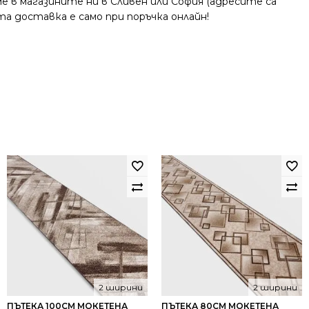
 в магазините ни в Сливен или София (адресите са
та доставка е само при поръчка онлайн!
2 ширини
2 ширини
ПЪТЕКА 100СМ МОКЕТЕНА
ПЪТЕКА 80СМ МОКЕТЕНА