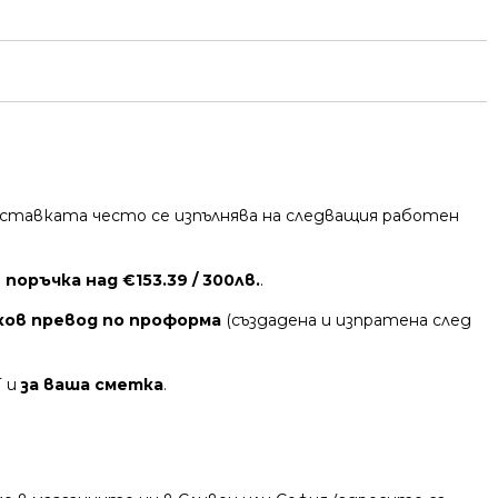
 Доставката често се изпълнява на следващия работен
поръчка над €153.39 / 300лв.
.
ков превод по проформа
(създадена и изпратена след
Т и
за ваша сметка
.