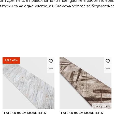
 от Домтекс е правилното? Заповядайте в работно време
и пътеки са на едно място, а и възможността за безплатна
SALE 45%
2 ширини
ПЪТЕКА 80СМ МОКЕТЕНА
ПЪТЕКА 80СМ МОКЕТЕНА