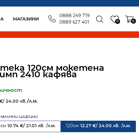
0888 249 719
БА
MАГАЗИНИ
0
0
0889 627 401
тека 120см мокетена
имп 2410 кафява
личност
/л.м.
€
/ 24.00 лв.
налични ширини
0см
10.74
€
/ 21.01 лв.
/л.м.
120см
12.27
€
/ 24.00 лв.
/л.м.