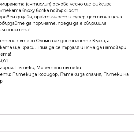
умираната (антислип) основа лесно ще фиксира
ътеката върху всяка повърхност
аровен дизайн, практичност и супер достъпна цена –
обързайте да поръчате, преди да е свършила
аличността!
кетени пътеки Олимп ще достигнете върха, а
ата ще краси, няма да се пързаля и няма да натовари
ета!
4071
гория:
Пътеки
,
Мокетени пътеки
ети:
Пътеки за коридор
,
Пътеки за спалня
,
Пътеки на
р