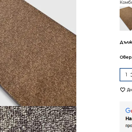
Комб
Дълж
Овер
коли
за
Път
До
120с
мок
Оли
2410
кафя