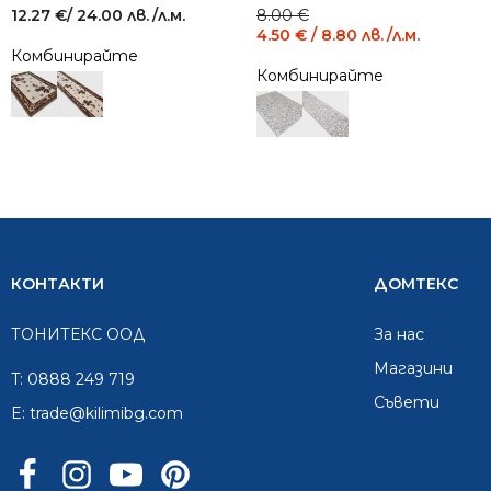
Original
Current
12.27
€
/ 24.00 лв.
/л.м.
8.00
€
price
price
4.50
€
/ 8.80 лв.
/л.м.
was:
is:
Комбинирайте
8.00 €
4.50 €
Комбинирайте
/
/
15.65
8.80
лв..
лв..
КОНТАКТИ
ДОМТЕКС
ТОНИТЕКС ООД
За нас
Mагазини
T:
0888 249 719
Съвети
E:
trade@kilimibg.com