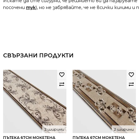
Искате да сте сигурни, че решнието ви да пазарувате
посочени
тук
), но не забрявайте, че не всички килими 
СВЪРЗАНИ ПРОДУКТИ
2 ширини
2 ширини
ПЪТЕКА 67СМ МОКЕТЕНА
ПЪТЕКА 67СМ МОКЕТЕНА