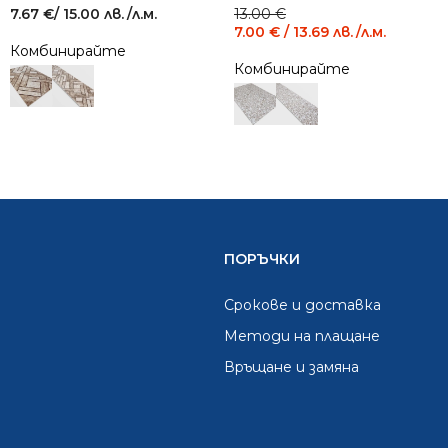
Original
Current
7.67
€
/ 15.00 лв.
/л.м.
13.00
€
price
price
7.00
€
/ 13.69 лв.
/л.м.
was:
is:
Комбинирайте
13.00 €
7.00 €
Комбинирайте
/
/
25.43
13.69
лв..
лв..
ПОРЪЧКИ
Срокове и доставка
Методи на плащане
Връщане и замяна