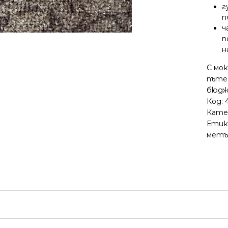
г
п
ч
п
н
С мо
пътек
бюдж
Код:
Кате
Етик
метъ