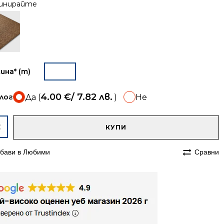
инирайте
ина* (m)
4.00
€
/ 7.82 лв.
лог
Да (
)
Не
A
чество
КУПИ
ека
бави в Любими
Сравни
м
етена
мп
ва