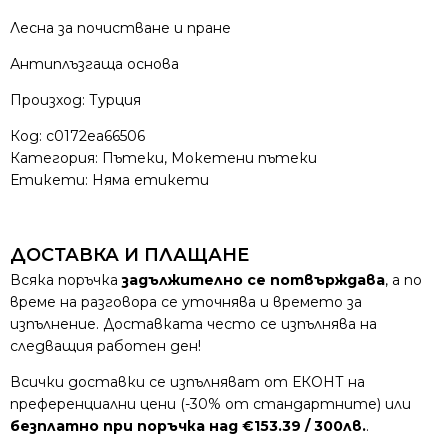
Лесна за почистване и пране
Антиплъзгаща основа
Произход: Турция
Код:
c0172ea66506
Категория:
Пътеки
,
Мокетени пътеки
Етикети: Няма етикети
ДОСТАВКА И ПЛАЩАНЕ
Всяка поръчка
задължително се потвърждава
, а по
време на разговора се уточнява и времето за
изпълнение. Доставката често се изпълнява на
следващия работен ден!
Всички доставки се изпълняват от ЕКОНТ на
преференциални цени (-30% от стандартните) или
безплатно при поръчка над €153.39 / 300лв.
.