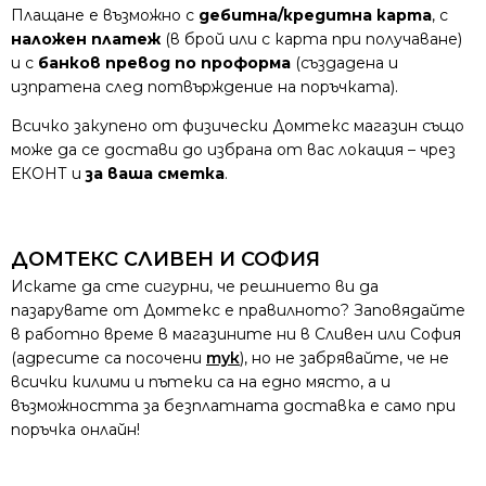
Плащане е възможно с
дебитна/кредитна карта
, с
наложен платеж
(в брой или с карта при получаване)
и с
банков превод по проформа
(създадена и
изпратена след потвърждение на поръчката).
Всичко закупено от физически Домтекс магазин също
може да се достави до избрана от вас локация – чрез
ЕКОНТ и
за ваша сметка
.
ДОМТЕКС СЛИВЕН И СОФИЯ
Искате да сте сигурни, че решнието ви да
пазарувате от Домтекс е правилното? Заповядайте
в работно време в магазините ни в Сливен или София
(адресите са посочени
тук
), но не забрявайте, че не
всички килими и пътеки са на едно място, а и
възможността за безплатната доставка е само при
поръчка онлайн!