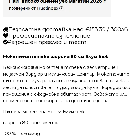
Безплатна доставка над €153.39 / 300лв.
Професионално изпълнение
Разрешен преглед и тест
Мокетена пътека ширина 80 см Блум беж
Бежово-кафява мокетена пътека с геометричен
мозаечен бордюр и меланжиран център.
Мокетените
пътеки са с гумирана антиплъзгаща основа и са леки и
лесни за почистване. Подходящи за кухня, коридор или
помещения с ежедневна обитаемост. Освежете или
променете интериора си на достъпна цена
.
Пътека мокетена модел Блум беж
ширина 80 сантиметра
100 % Полиамид