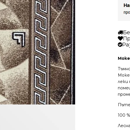
Бе
Пр
Ра
Моке
Тъмн
Моке
леки 
поме
пром
Пъте
100 
Лесна