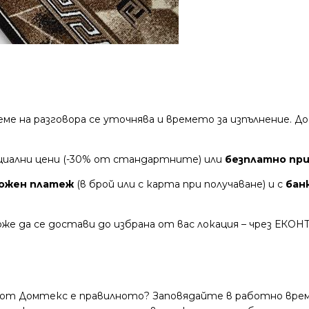
време на разговора се уточнява и времето за изпълнение.
циални цени (-30% от стандартните) или
безплатно при 
ожен платеж
(в брой или с карта при получаване) и с
бан
же да се достави до избрана от вас локация – чрез ЕКОН
 от Домтекс е правилното? Заповядайте в работно време