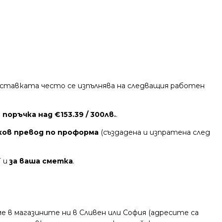
 Доставката често се изпълнява на следващия работен
поръчка над €153.39 / 300лв.
.
ков превод по проформа
(създадена и изпратена след
Т и
за ваша сметка
.
 в магазините ни в Сливен или София (адресите са