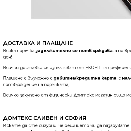
ДОСТАВКА И ПЛАЩАНЕ
Всяка поръчка
задължително се потвърждава
, а по 
ден!
Всички доставки се изпълняват от ЕКОНТ на преферен
Плащане е възможно с
дебитна/кредитна карта
, с
нал
потвърждение на поръчката).
Всичко закупено от физически Домтекс магазин също мо
ДОМТЕКС СЛИВЕН И СОФИЯ
Искате да сте сигурни, че решнието ви да пазарувате