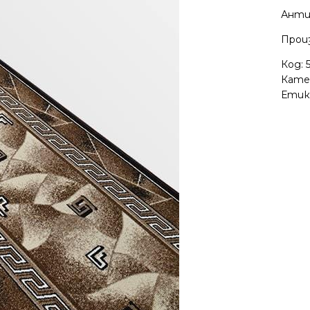
Анти
Произ
Код:
Кате
Етик