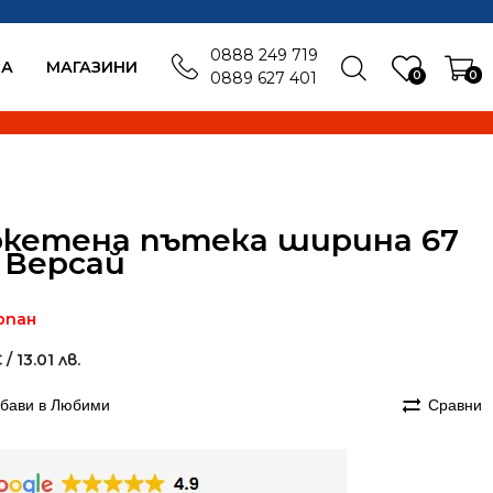
0888 249 719
БА
MАГАЗИНИ
0
0
0889 627 401
кетена пътека ширина 67
 Версай
рпан
€
/ 13.01 лв.
бави в Любими
Сравни