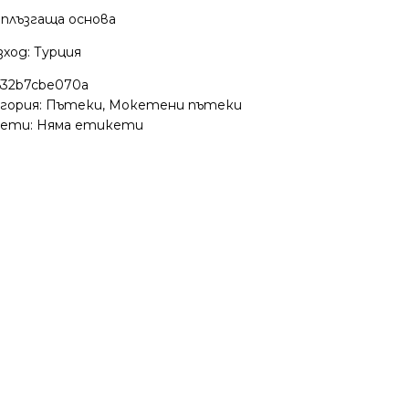
плъзгаща основа
ход: Турция
532b7cbe070a
гория:
Пътеки
,
Мокетени пътеки
ети: Няма етикети