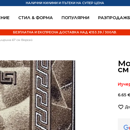
НАЛИЧНИ КИЛИМИ И ПЪТЕКИ НА СУПЕР ЦЕНА
НИЕ
СТИЛ & ФОРМА
ПОПУЛЯРНИ
РАЗПРОДАЖ
БЕЗПЛАТНА И ЕКСПРЕСНА ДОСТАВКА НАД €153.39 / 300ЛВ.
ирина 67 см Версай
Мо
см
Изче
6.65
До