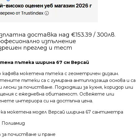
зплатна доставка над €153.39 / 300лв.
офесионално изпълнение
зрешен преглед и тест
тена пътека ширина 67 см Версай
о кафява мокетена пътека с геометричен дизаин.
тените пътеки са с гумирана антиплъзгаща основа и са
и лесни за почистване. Подходящи за кухня, коридор или
щения с ежедневна обитаемост. Освежете или
енете интериора си на достъпна цена.
ка мокетена модел Версай ширина 67 сантиметра
% Полиамид
 за почистване и пране