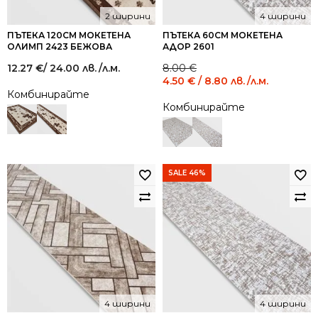
2 ширини
4 ширини
ПЪТЕКА 120СМ МОКЕТЕНА
ПЪТЕКА 60СМ МОКЕТЕНА
ОЛИМП 2423 БЕЖОВА
АДОР 2601
Original
Current
12.27
€
/ 24.00 лв.
/л.м.
8.00
€
price
price
4.50
€
/ 8.80 лв.
/л.м.
was:
is:
Комбинирайте
8.00 €
4.50 €
Комбинирайте
/
/
15.65
8.80
лв..
лв..
SALE 46%
4 ширини
4 ширини