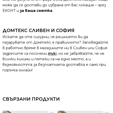
може да се достави до избрана от вас локация – чрез
ЕКОНТ и
за ваша сметка
.
ДОМТЕКС СЛИВЕН И СОФИЯ
Искате да сте сигурни, че решнието ви да
пазарувате от Домтекс е правилното? Заповядайте
в работно време в магазините ни в Сливен или София
(адресите са посочени
тук
), но не забрявайте, че не
всички килими и пътеки са на едно място, а и
възможността за безплатната доставка е само при
поръчка онлайн!
СВЪРЗАНИ ПРОДУКТИ