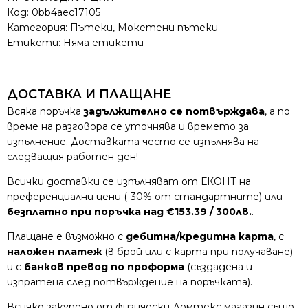
Код:
0bb4aec17105
Категория:
Пътеки
,
Мокетени пътеки
Етикети: Няма етикети
ДОСТАВКА И ПЛАЩАНЕ
Всяка поръчка
задължително се потвърждава
, а по
време на разговора се уточнява и времето за
изпълнение. Доставката често се изпълнява на
следващия работен ден!
Всички доставки се изпълняват от ЕКОНТ на
преференциални цени (-30% от стандартните) или
безплатно при поръчка над €153.39 / 300лв.
.
Плащане е възможно с
дебитна/кредитна карта
, с
наложен платеж
(в брой или с карта при получаване)
и с
банков превод по проформа
(създадена и
изпратена след потвърждение на поръчката).
Всичко закупено от физически Домтекс магазин също