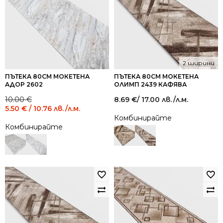
2 ширини
ПЪТЕКА 80СМ МОКЕТЕНА
ПЪТЕКА 80СМ МОКЕТЕНА
АДОР 2602
ОЛИМП 2439 КАФЯВА
Original
Current
10.00
€
8.69
€
/ 17.00 лв.
/л.м.
price
price
5.50
€
/ 10.76 лв.
/л.м.
was:
is:
Комбинирайте
10.00 €
5.50 €
Комбинирайте
/
/
19.56
10.76
лв..
лв..