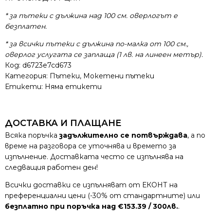
* за пътеки с дължина над 100 см. оверлогът е
безплатен.
* за всички пътеки с дължина по-малка от 100 см.,
оверлог услугата се заплаща (1 лв. на линеен метър).
Код:
d6723e7cd673
Категория:
Пътеки
,
Мокетени пътеки
Етикети: Няма етикети
ДОСТАВКА И ПЛАЩАНЕ
Всяка поръчка
задължително се потвърждава
, а по
време на разговора се уточнява и времето за
изпълнение. Доставката често се изпълнява на
следващия работен ден!
Всички доставки се изпълняват от ЕКОНТ на
преференциални цени (-30% от стандартните) или
безплатно при поръчка над €153.39 / 300лв.
.