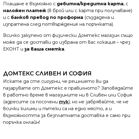
Плащане е възможно с
дебитна/кредитна карта
, с
наложен платеж
(в брой или с карта при получаване)
и с
банков превод по проформа
(създадена и
изпратена след потвърждение на поръчката).
Всичко закупено от физически Домтекс магазин също
може да се достави до избрана от вас локация – чрез
ЕКОНТ и
за ваша сметка
.
ДОМТЕКС СЛИВЕН И СОФИЯ
Искате да сте сигурни, че решнието ви да
пазарувате от Домтекс е правилното? Заповядайте
в работно време в магазините ни в Сливен или София
(адресите са посочени
тук
), но не забрявайте, че не
всички килими и пътеки са на едно място, а и
възможността за безплатната доставка е само при
поръчка онлайн!