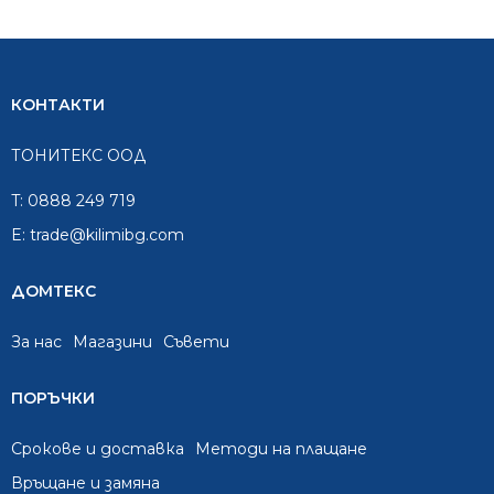
КОНТАКТИ
ТОНИТЕКС ООД
T:
0888 249 719
E:
trade@kilimibg.com
ДОМТЕКС
За нас
Mагазини
Съвети
ПОРЪЧКИ
Срокове и доставка
Методи на плащане
Връщане и замяна