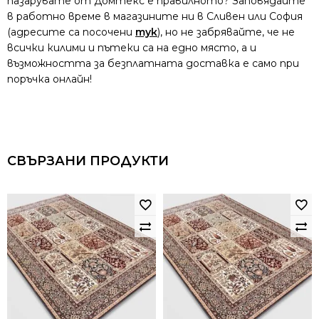
пазарувате от Домтекс е правилното? Заповядайте
в работно време в магазините ни в Сливен или София
(адресите са посочени
тук
), но не забрявайте, че не
всички килими и пътеки са на едно място, а и
възможността за безплатната доставка е само при
поръчка онлайн!
СВЪРЗАНИ ПРОДУКТИ