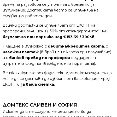
време на разговора се уточнява и времето за
изпълнение. Доставката често се изпълнява на
следващия работен ден!
Всички доставки се изпълняват от ЕКОНТ на
преференциални цени (-30% от стандартните) или
безплатно при поръчка над €153.39 / 300лв.
.
Плащане е възможно с
дебитна/кредитна карта
, с
наложен платеж
(в брой или с карта при получаване)
и с
банков превод по проформа
(създадена и
изпратена след потвърждение на поръчката).
Всичко закупено от физически Домтекс магазин също
може да се достави до избрана от вас локация – чрез
ЕКОНТ и
за ваша сметка
.
ДОМТЕКС СЛИВЕН И СОФИЯ
Искате да сте сигурни, че решнието ви да