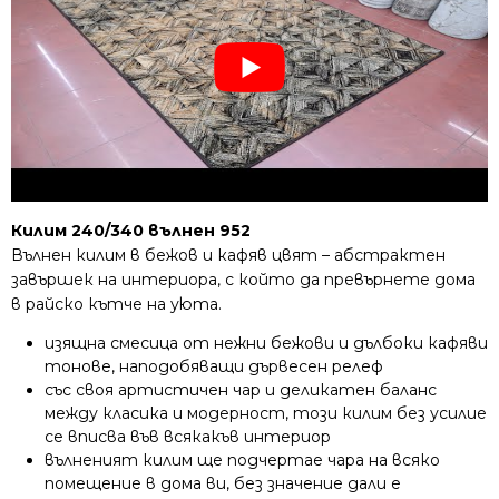
Килим 240/340 вълнен 952
Вълнен килим в бежов и кафяв цвят – абстрактен
завършек на интериора, с който да превърнете дома
в райско кътче на уюта.
изящна смесица от нежни бежови и дълбоки кафяви
тонове, наподобяващи дървесен релеф
със своя артистичен чар и деликатен баланс
между класика и модерност, този килим без усилие
се вписва във всякакъв интериор
вълненият килим ще подчертае чара на всяко
помещение в дома ви, без значение дали е