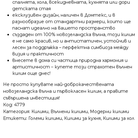
спалнята, хола, всекидневната, кухнята или дори
детската стая
ексклузивен дизайн, наличен в Домтекс, и в
разнообразие от стандартни размери, които ще
паснат идеално на вашето пространство
създаден от 100% новозеландска вълна, този килим
е не само красив, но и антистатичен, устойчив и
лесен за поддръжка – перфектна симбиоза между
визия и практичност
внесете в дома си частица природна хармония и
артистичност – купете този страхотен вълнен
килим още днес!
Не просто купувате най-доброкачествената
новозеландска вълна и първокласен килим, а правите
съвършена инвестиция!
Код:
4779
Категория:
Килими
,
Вълнени килими
,
Модерни килими
Етикети:
Големи килими
,
Килими за кухня
,
Килими за хол