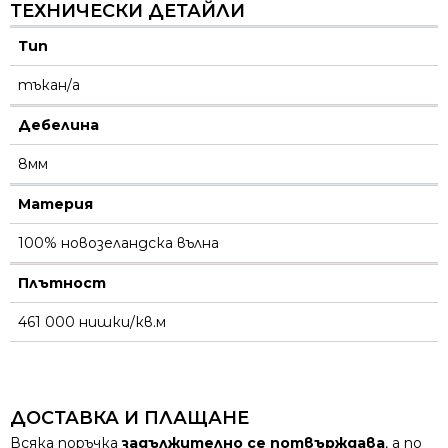
ТЕХНИЧЕСКИ ДЕТАЙЛИ
Тип
тъкан/а
Дебелина
8мм
Материя
100% новозеландска вълна
Плътност
461 000 нишки/кв.м
ДОСТАВКА И ПЛАЩАНЕ
Всяка поръчка
задължително се потвърждава
, а по