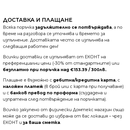
ДОСТАВКА И ПЛАЩАНЕ
Всяка поръчка
задължително се потвърждава
, а по
време на разговора се уточнява и времето за
изпълнение. Доставката често се изпълнява на
следващия работен ден!
Всички доставки се изпълняват от ЕКОНТ на
преференциални цени (-30% от стандартните) или
безплатно при поръчка над €153.39 / 300лв.
.
Плащане е възможно с
дебитна/кредитна карта
, с
наложен платеж
(в брой или с карта при получаване)
и с
банков превод по проформа
(създадена и
изпратена след потвърждение на поръчката).
Всичко закупено от физически Домтекс магазин също
може да се достави до избрана от вас локация – чрез
ЕКОНТ и
за ваша сметка
.