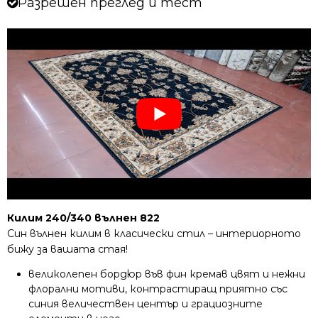
Разрешен преглед и тест
Килим 240/340 вълнен 822
Син вълнен килим в класически стил – интериорното
бижу за вашата стая!
великолепен бордюр във фин кремав цвят и нежни
флорални мотиви, контрастиращ приятно със
синия величествен център и грациозните