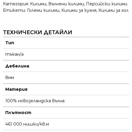
Категория:
Килими
,
Вълнени килими
,
Персийски килими
Етикети:
Големи килими
,
Килими за кухня
,
Килими за хол
ТЕХНИЧЕСКИ ДЕТАЙЛИ
Тип
тъкан/а
Дебелина
8мм
Материя
100% новозеландска вълна
Плътност
461 000 нишки/кв.м