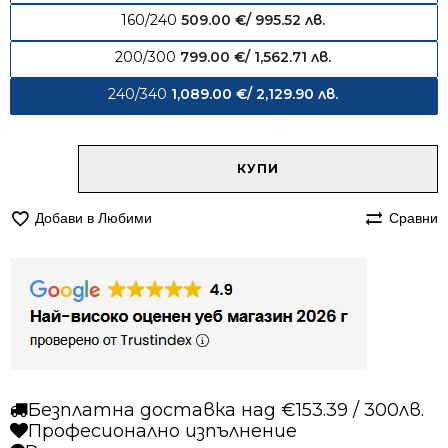
160/240
509.00
€
/ 995.52 лв.
200/300
799.00
€
/ 1,562.71 лв.
240/340
1,089.00
€
/ 2,129.90 лв.
Alternative:
количество
КУПИ
за
Килим
Добави в Любими
Сравни
240/340
вълнен
822
Безплатна доставка над €153.39 / 300лв.
Професионално изпълнение