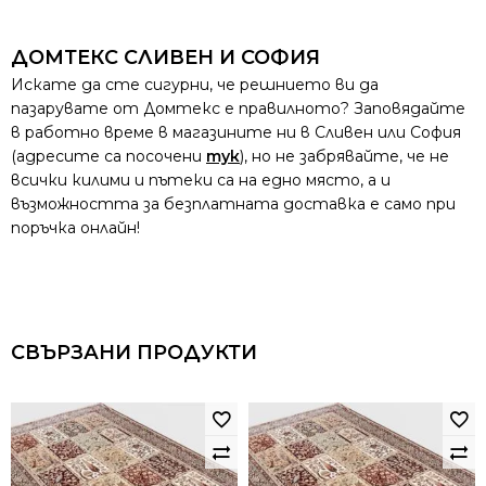
ДОМТЕКС СЛИВЕН И СОФИЯ
Искате да сте сигурни, че решнието ви да
пазарувате от Домтекс е правилното? Заповядайте
в работно време в магазините ни в Сливен или София
(адресите са посочени
тук
), но не забрявайте, че не
всички килими и пътеки са на едно място, а и
възможността за безплатната доставка е само при
поръчка онлайн!
СВЪРЗАНИ ПРОДУКТИ