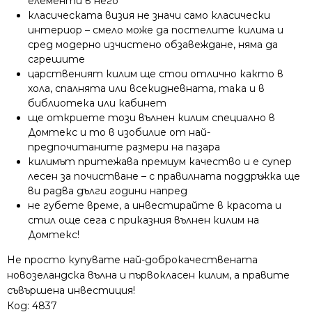
елементи в него
класическата визия не значи само класически
интериор – смело може да постелите килима и
сред модерно изчистено обзавеждане, няма да
сгрешите
царственият килим ще стои отлично както в
хола, спалнята или всекидневната, така и в
библиотека или кабинет
ще откриете този вълнен килим специално в
Домтекс и то в изобилие от най-
предпочитаните размери на пазара
килимът притежава премиум качество и е супер
лесен за почистване – с правилната поддръжка ще
ви радва дълги години напред
не губете време, а инвестирайте в красота и
стил още сега с приказния вълнен килим на
Домтекс!
Не просто купувате най-доброкачествената
новозеландска вълна и първокласен килим, а правите
съвършена инвестиция!
Код:
4837