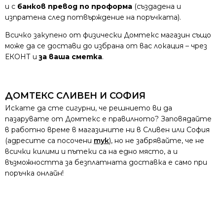
и с
банков превод по проформа
(създадена и
изпратена след потвърждение на поръчката).
Всичко закупено от физически Домтекс магазин също
може да се достави до избрана от вас локация – чрез
ЕКОНТ и
за ваша сметка
.
ДОМТЕКС СЛИВЕН И СОФИЯ
Искате да сте сигурни, че решнието ви да
пазарувате от Домтекс е правилното? Заповядайте
в работно време в магазините ни в Сливен или София
(адресите са посочени
тук
), но не забрявайте, че не
всички килими и пътеки са на едно място, а и
възможността за безплатната доставка е само при
поръчка онлайн!