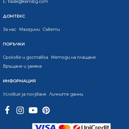
E:
trade@kilimibg.com
ДОМТЕКС
За нас
Mагазини
Съвети
ПОРЪЧКИ
Срокове и доставка
Методи на плащане
Връщане и замяна
ИНФОРМАЦИЯ
Условия за ползване
Личните данни