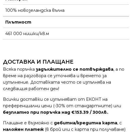
100% новозеландска вълна
Плътност
461 000 нишки/кв.м
ДОСТАВКА И ПЛАЩАНЕ
Всяка поръчка
задължително се потвърждава
, а по
време на разговора се уточнява и времето за
изпълнение. Доставката често се изпълнява на
следващия работен ден!
Всички доставки се изпълняват от ЕКОНТ на
преференциални цени (-30% от стандартните) или
безплатно при поръчка над €153.39 / 300лв.
.
Плащане е възможно с
дебитна/кредитна карта
, с
наложен платеж
(в брой или с карта при получаване)