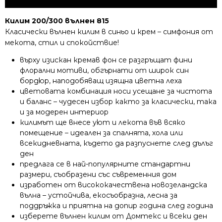
Килим 200/300 вълнен 815
Класически вълнен килим в синьо и крем – симфония от
мекота, стил и спокойствие!
върху изискан кремав фон се разгръщат фини
флорални мотиви, обгърнати от широк син
бордюр, наподобяващ изящна цветна леха
цветовата комбинация носи усещане за чистота
и баланс – чудесен избор както за класически, така
и за модерен интериор
килимът ще внесе уют и лекота във всяко
помещение – идеален за спалнята, хола или
всекидневната, където да разпуснете след дълъг
ден
предлага се в най-популярните стандартни
размери, съобразени със съвременния дом
изработен от висококачествена новозеландска
вълна – устойчива, екосъобразна, лесна за
поддръжка и приятна на допир година след година
изберете вълнен килим от Домтекс и всеки ден