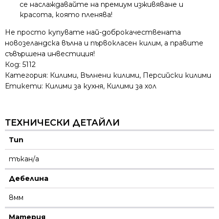
се наслаждавайте на премиум изживяване и
красота, която пленява!
Не просто купувате най-доброкачествената
новозеландска вълна и първокласен килим, а правите
съвършена инвестиция!
Код:
5112
Категория:
Килими
,
Вълнени килими
,
Персийски килими
Етикети:
Килими за кухня
,
Килими за хол
ТЕХНИЧЕСКИ ДЕТАЙЛИ
Тип
тъкан/а
Дебелина
8мм
Материя