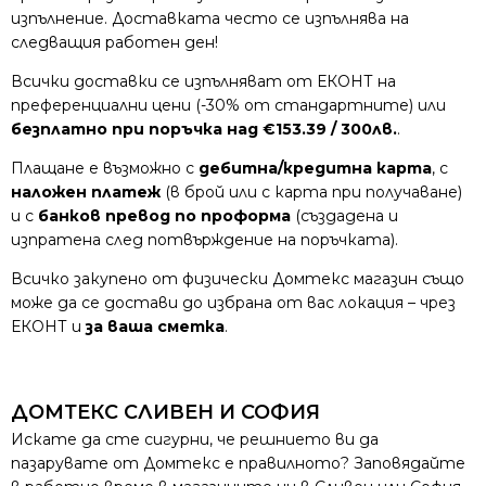
изпълнение. Доставката често се изпълнява на
следващия работен ден!
Всички доставки се изпълняват от ЕКОНТ на
преференциални цени (-30% от стандартните) или
безплатно при поръчка над €153.39 / 300лв.
.
Плащане е възможно с
дебитна/кредитна карта
, с
наложен платеж
(в брой или с карта при получаване)
и с
банков превод по проформа
(създадена и
изпратена след потвърждение на поръчката).
Всичко закупено от физически Домтекс магазин също
може да се достави до избрана от вас локация – чрез
ЕКОНТ и
за ваша сметка
.
ДОМТЕКС СЛИВЕН И СОФИЯ
Искате да сте сигурни, че решнието ви да
пазарувате от Домтекс е правилното? Заповядайте