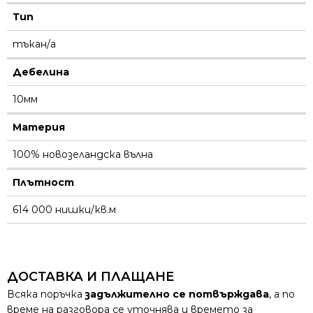
Тип
тъкан/а
Дебелина
10мм
Материя
100% новозеландска вълна
Плътност
614 000 нишки/кв.м
ДОСТАВКА И ПЛАЩАНЕ
Всяка поръчка
задължително се потвърждава
, а по
време на разговора се уточнява и времето за