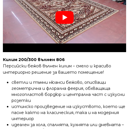
Килим 200/300 вълнен 806
Персийски бежов вълнен килим – смело и красиво
интериорно решение за вашето помещение!
светли и тъмни нюанси бежово, описващи
геометрична и флорална феерия, обхващаща
многопластов бордюр и централна част с изкусни
розетки
истинско произведение на изкуството, което ще
пасне както на класическия, така и на модерния
интериор
идеален за хола, спалнята, кухнята или дневната –