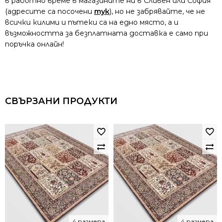
в работно време в магазините ни в Сливен или София
(адресите са посочени
тук
), но не забрявайте, че не
всички килими и пътеки са на едно място, а и
възможността за безплатната доставка е само при
поръчка онлайн!
СВЪРЗАНИ ПРОДУКТИ
4 размера
4 размера