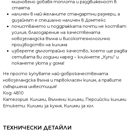
мигновено добавя топлота и раздвиженост в
стаята
наличен в най-желаните стандартни размери, а
дизайнът е специално наличен в Домтекс
почистването и поддръжката почти не костват
усилия, благодарение на качествената
новозеландска вълна и високотехнологично
производство на килима
изберете дълготрайно качество, което ще радва
сетивата ви години наред – кликнете „Купи“ и
поканете уюта у дома!
Не просто купувате най-доброкачествената
новозеландска вълна и първокласен килим, а правите
съвършена инвестиция!
Код:
4810
Категория:
Килими
,
Вълнени килими
,
Персийски килими
Етикети:
Килими за кухня
,
Килими за хол
ТЕХНИЧЕСКИ ДЕТАЙЛИ