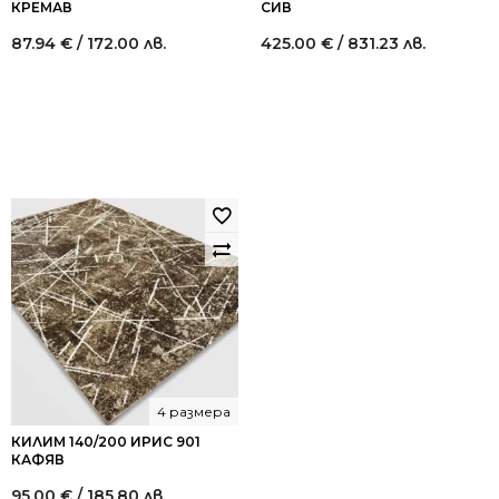
КРЕМАВ
СИВ
87.94
€
/ 172.00 лв.
425.00
€
/ 831.23 лв.
4 размера
КИЛИМ 140/200 ИРИС 901
КАФЯВ
95.00
€
/ 185.80 лв.