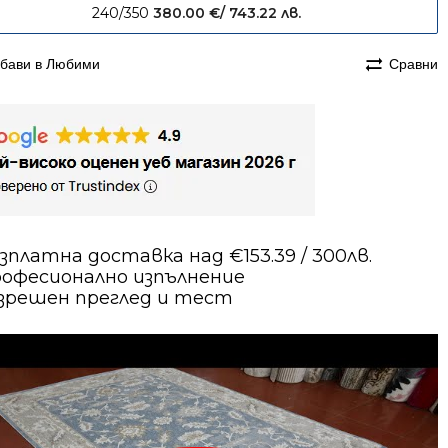
240/350
380.00
€
/ 743.22 лв.
бави в Любими
Сравни
зплатна доставка над €153.39 / 300лв.
офесионално изпълнение
зрешен преглед и тест