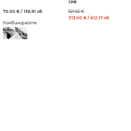
СИВ
70.00
€
/ 136.91 лв.
521.52
€
Original
Current
313.00
€
/ 612.17 лв.
Комбинирайте
price
price
was:
is:
521.52 €
313.00 €
/
/
1,020.00
612.17
лв..
лв..