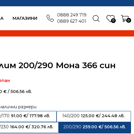
0888 249 719
БА
MАГАЗИНИ
0
0
0889 627 401
лим 200/290 Мона 366 син
рпан
00
€
/ 506.56 лв.
налични размери
0/170
91.00
€
/ 177.98 лв.
140/200
125.00
€
/ 244.48 лв.
/230
164.00
€
/ 320.76 лв.
200/290
259.00
€
/ 506.56 лв.