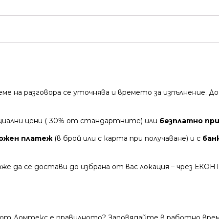
време на разговора се уточнява и времето за изпълнение.
циални цени (-30% от стандартните) или
безплатно при 
ожен платеж
(в брой или с карта при получаване) и с
бан
же да се достави до избрана от вас локация – чрез ЕКОН
 от Домтекс е правилното? Заповядайте в работно време