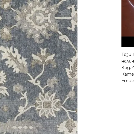
Този 
налич
Код:
Кате
Етик