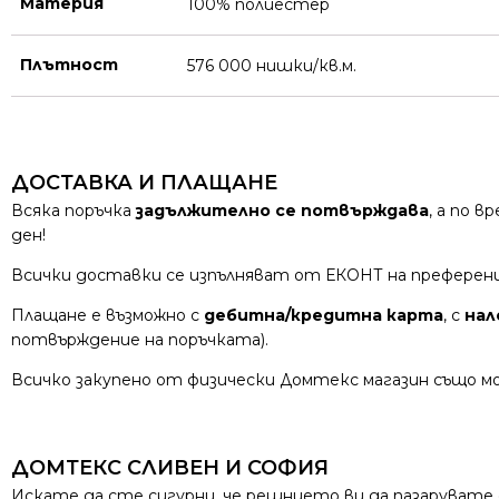
Материя
100% полиестер
Плътност
576 000 нишки/кв.м.
ДОСТАВКА И ПЛАЩАНЕ
Всяка поръчка
задължително се потвърждава
, а по 
ден!
Всички доставки се изпълняват от ЕКОНТ на преферен
Плащане е възможно с
дебитна/кредитна карта
, с
нал
потвърждение на поръчката).
Всичко закупено от физически Домтекс магазин също мо
ДОМТЕКС СЛИВЕН И СОФИЯ
Искате да сте сигурни, че решнието ви да пазарувате