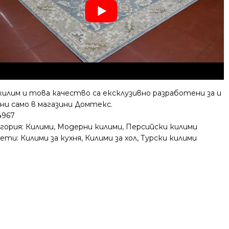
килим и това качество са ексклузивно разработени за и
ни само в магазини Домтекс.
4967
гория:
Килими
,
Модерни килими
,
Персийски килими
ети:
Килими за кухня
,
Килими за хол
,
Турски килими