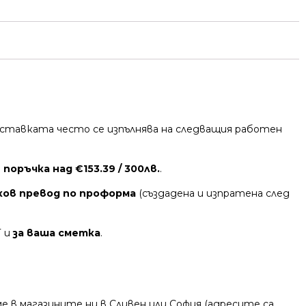
 Доставката често се изпълнява на следващия работен
поръчка над €153.39 / 300лв.
.
ков превод по проформа
(създадена и изпратена след
Т и
за ваша сметка
.
 в магазините ни в Сливен или София (адресите са