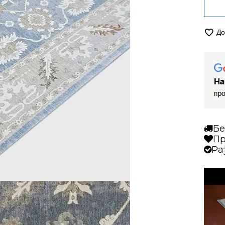
До
Бе
Пр
Ра