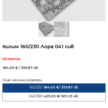
Килим 160/230 Лора 041 сив
Изчерпан
184.00
€
/ 359.87 лв.
Още налични размери
160/230
184.00
€
/ 359.87 лв.
240/350
425.00
€
/ 831.23 лв.