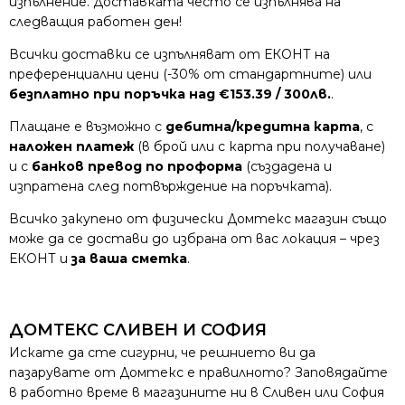
изпълнение. Доставката често се изпълнява на
следващия работен ден!
Всички доставки се изпълняват от ЕКОНТ на
преференциални цени (-30% от стандартните) или
безплатно при поръчка над €153.39 / 300лв.
.
Плащане е възможно с
дебитна/кредитна карта
, с
наложен платеж
(в брой или с карта при получаване)
и с
банков превод по проформа
(създадена и
изпратена след потвърждение на поръчката).
Всичко закупено от физически Домтекс магазин също
може да се достави до избрана от вас локация – чрез
ЕКОНТ и
за ваша сметка
.
ДОМТЕКС СЛИВЕН И СОФИЯ
Искате да сте сигурни, че решнието ви да
пазарувате от Домтекс е правилното? Заповядайте
в работно време в магазините ни в Сливен или София