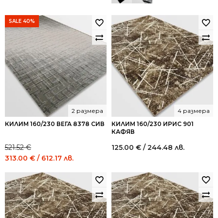
SALE 40%
2 размера
4 размера
КИЛИМ 160/230 ВЕГА 8378 СИВ
КИЛИМ 160/230 ИРИС 901
КАФЯВ
521.52
€
125.00
€
/ 244.48 лв.
Original
Current
313.00
€
/ 612.17 лв.
price
price
was:
is:
521.52 €
313.00 €
/
/
1,020.00
612.17