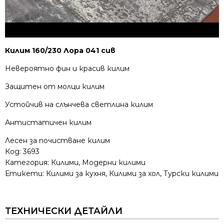
Килим 160/230 Лора 041 сив
Невероятно фин и красив килим
Защитен от молци килим
Устойчив на слънчева светлина килим
Антистатичен килим
Лесен за почистване килим
Код:
3693
Категория:
Килими
,
Модерни килими
Етикети:
Килими за кухня
,
Килими за хол
,
Турски килими
ТЕХНИЧЕСКИ ДЕТАЙЛИ