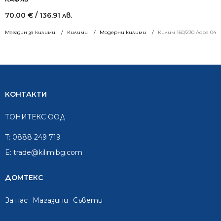
70.00
€
/ 136.91 лв.
Магазин за килими
Килими
Модерни килими
Килим 160/230 Лора 041 
КОНТАКТИ
ТОНИТЕКС ООД
T:
0888 249 719
E:
trade@kilimibg.com
ДОМТЕКС
За нас
Mагазини
Съвети