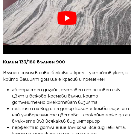
Килим 133/180 вълнен 900
Вълнен килим в сиво, бежово и крем – устойчив уют, с
който Вашият дом ще е красив и пременен!
абстрактен дизайн, съставен от основен сив
цвят и бежово-кремави вълни, които
допълнително омекотяват визията
нежният на вид и на допир килим е комбинация от
най-универсалните цветове – спокойно може да ги
вмъкнете във всякакъв вид интериор
перфектно допълнение към хола, всекидневната,
кухнята, детската стая и спалнята