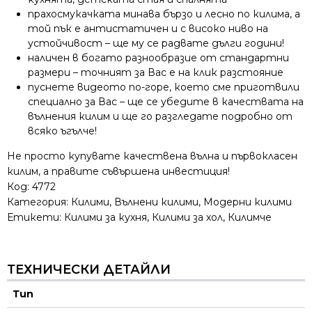
прахосмукачката минава бързо и лесно по килима, а
той пък е антистатичен и с високо ниво на
устойчивост – ще му се радвате дълги години!
наличен в богато разнообразие от стандартни
размери – точният за Вас е на клик разстояние
пуснете видеото по-горе, което сме приготвили
специално за Вас – ще се убедите в качествата на
вълнения килим и ще го разгледате подробно от
всяко ъгълче!
Не просто купувате качествена вълна и първокласен
килим, а правите съвършена инвестиция!
Код:
4772
Категория:
Килими
,
Вълнени килими
,
Модерни килими
Етикети:
Килими за кухня
,
Килими за хол
,
Килимче
ТЕХНИЧЕСКИ ДЕТАЙЛИ
Тип