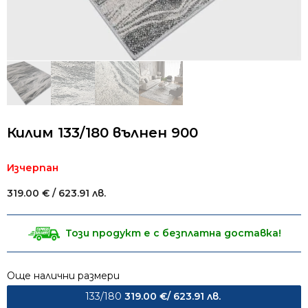
Килим 133/180 вълнен 900
Изчерпан
319.00
€
/ 623.91 лв.
Този продукт е с безплатна доставка!
Още налични размери
133/180
319.00
€
/ 623.91 лв.