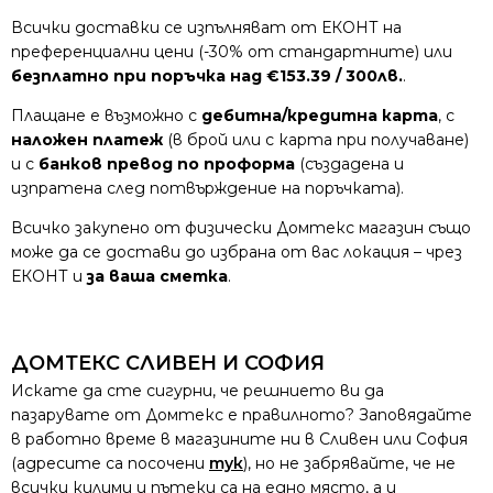
Всички доставки се изпълняват от ЕКОНТ на
преференциални цени (-30% от стандартните) или
безплатно при поръчка над €153.39 / 300лв.
.
Плащане е възможно с
дебитна/кредитна карта
, с
наложен платеж
(в брой или с карта при получаване)
и с
банков превод по проформа
(създадена и
изпратена след потвърждение на поръчката).
Всичко закупено от физически Домтекс магазин също
може да се достави до избрана от вас локация – чрез
ЕКОНТ и
за ваша сметка
.
ДОМТЕКС СЛИВЕН И СОФИЯ
Искате да сте сигурни, че решнието ви да
пазарувате от Домтекс е правилното? Заповядайте
в работно време в магазините ни в Сливен или София
(адресите са посочени
тук
), но не забрявайте, че не
всички килими и пътеки са на едно място, а и