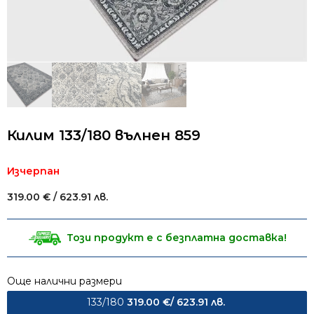
Килим 133/180 вълнен 859
Изчерпан
319.00
€
/ 623.91 лв.
Този продукт е с безплатна доставка!
Още налични размери
133/180
319.00
€
/ 623.91 лв.