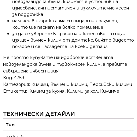
новозеландска вълна, килимът е устойчив на
износване, антистатичен и изключително лесен
за поддръжка
наличен в широка гама стандартни размери,
които ще паснат на всяко помещение
за да се уверите в красота и качество на този
изящен вълнен килим от Домтекс, вижте видеото
по-горе и се насладете на всеки детайл!
Не просто купувате най-доброкачествената
новозеландска вълна и първокласен килим, а правите
съвършена инвестиция!
Код:
4759
Категория:
Килими
,
Вълнени килими
,
Персийски килими
Етикети:
Килими за кухня
,
Килими за хол
,
Килимче
ТЕХНИЧЕСКИ ДЕТАЙЛИ
Тип
тъкан/а