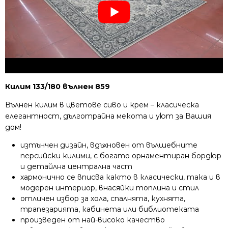
Килим 133/180 вълнен 859
Вълнен килим в цветове сиво и крем – класическа
елегантност, дълготрайна мекота и уют за Вашия
дом!
изтънчен дизайн, вдъхновен от вълшебните
персийски килими, с богато орнаментиран бордюр
и детайлна централна част
хармонично се вписва както в класически, така и в
модерен интериор, внасяйки топлина и стил
отличен избор за хола, спалнята, кухнята,
трапезарията, кабинета или библиотеката
произведен от най-високо качество