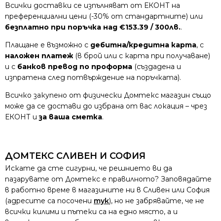
Всички доставки се изпълняват от ЕКОНТ на
преференциални цени (-30% от стандартните) или
безплатно при поръчка над €153.39 / 300лв.
.
Плащане е възможно с
дебитна/кредитна карта
, с
наложен платеж
(в брой или с карта при получаване)
и с
банков превод по проформа
(създадена и
изпратена след потвърждение на поръчката).
Всичко закупено от физически Домтекс магазин също
може да се достави до избрана от вас локация – чрез
ЕКОНТ и
за ваша сметка
.
ДОМТЕКС СЛИВЕН И СОФИЯ
Искате да сте сигурни, че решнието ви да
пазарувате от Домтекс е правилното? Заповядайте
в работно време в магазините ни в Сливен или София
(адресите са посочени
тук
), но не забрявайте, че не
всички килими и пътеки са на едно място, а и