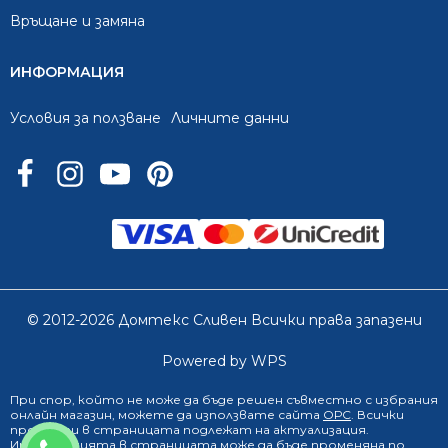
Връщане и замяна
ИНФОРМАЦИЯ
Условия за ползване
Личните данни
© 2012-2026 Домтекс Сливен Всички права запазени
Powered by WPS
При спор, който не може да бъде решен съвместно с избрания
онлайн магазин
, можете да използвате сайта
ОРС
. Всички
продукти в страницата подлежат на актуализация.
0888 249 719
Информацията в страницата може да бъде променяна по