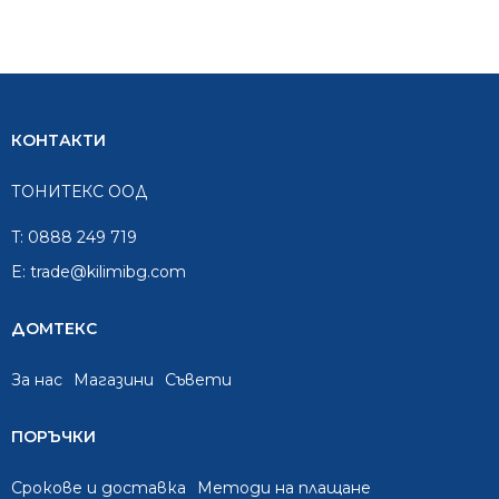
/
/
/
/
1,659.99
1,326.05
192.00
115.39
лв..
лв..
лв..
лв..
КОНТАКТИ
ТОНИТЕКС ООД
T:
0888 249 719
E:
trade@kilimibg.com
ДОМТЕКС
За нас
Mагазини
Съвети
ПОРЪЧКИ
Срокове и доставка
Методи на плащане