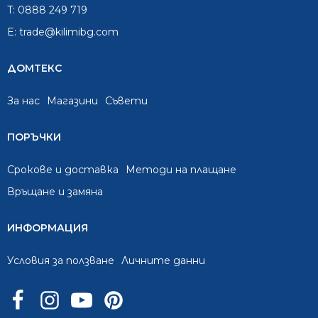
T:
0888 249 719
E:
trade@kilimibg.com
ДОМТЕКС
За нас
Mагазини
Съвети
ПОРЪЧКИ
Срокове и доставка
Методи на плащане
Връщане и замяна
ИНФОРМАЦИЯ
Условия за ползване
Личните данни