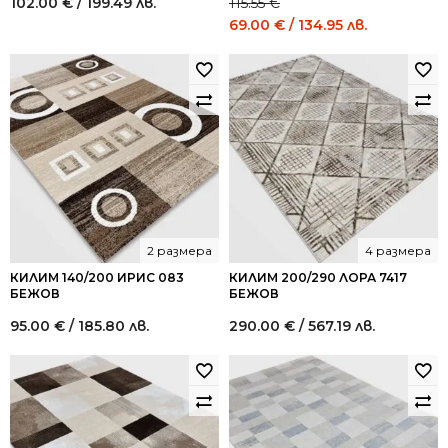
102.00
€
/ 199.49 лв.
115.55
€
Original
Current
69.00
€
/ 134.95 лв.
price
price
was:
is:
115.55 €
69.00 €
/
/
226.00
134.95
лв..
лв..
2 размера
4 размера
КИЛИМ 140/200 ИРИС 083
КИЛИМ 200/290 ЛОРА 7417
БЕЖОВ
БЕЖОВ
95.00
€
/ 185.80 лв.
290.00
€
/ 567.19 лв.