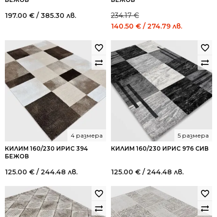
197.00
€
/ 385.30 лв.
234.17
€
Original
Current
140.50
€
/ 274.79 лв.
price
price
was:
is:
234.17 €
140.50 
/
/
458.00
274.79
лв..
лв..
4 размера
5 размера
КИЛИМ 160/230 ИРИС 394
КИЛИМ 160/230 ИРИС 976 СИВ
БЕЖОВ
125.00
€
/ 244.48 лв.
125.00
€
/ 244.48 лв.