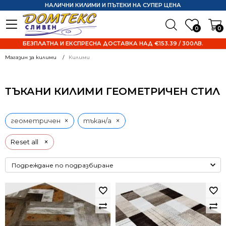
НАЛИЧНИ КИЛИМИ И ПЪТЕКИ НА СУПЕР ЦЕНА
0
0
БЕЗПЛАТНА И ЕКСПРЕСНА ДОСТАВКА НАД €153.39 / 300ЛВ.
Магазин за килими
Килими
ТЪКАНИ КИЛИМИ ГЕОМЕТРИЧЕН СТИЛ
×
×
геометричен
тъкан/а
×
Reset all