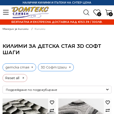
НАЛИЧНИ КИЛИМИ И ПЪТЕКИ НА СУПЕР ЦЕНА
0
0
БЕЗПЛАТНА И ЕКСПРЕСНА ДОСТАВКА НАД €153.39 / 300ЛВ.
Магазин за килими
Килими
КИЛИМИ ЗА ДЕТСКА СТАЯ 3D СОФТ
ШАГИ
×
×
детска стая
3D Софт Шаги
×
Reset all