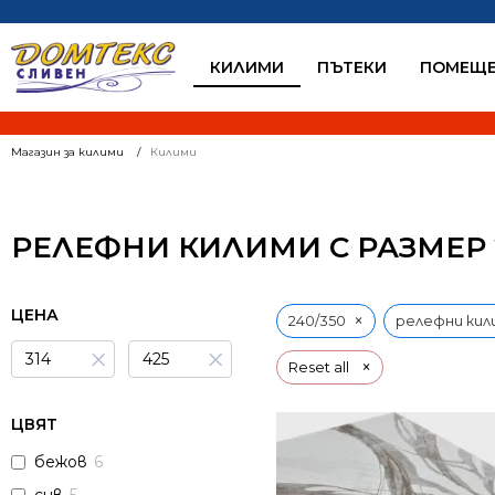
КИЛИМИ
ПЪТЕКИ
ПОМЕЩЕ
Магазин за килими
Килими
РЕЛЕФНИ КИЛИМИ С РАЗМЕР 2
ЦЕНА
×
240/350
релефни кил
×
×
×
Reset all
ЦВЯТ
бежов
6