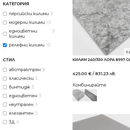
КАТЕГОРИЯ
персийски килими
3
модерни килими
10
едноцветни
3
килими
релефни килими
13
6
СТИЛ
КИЛИМ 240/350 ЛОРА 8997 С
абстрактрен
8
425.00
€
/ 831.23 лв.
класически
3
Комбинирайте
винтидж
3
едноцветен
3
неутрален
3
елегантен
2
3Д
4