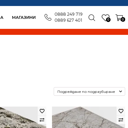
0888 249 719
БА
MАГАЗИНИ
0
0
0889 627 401