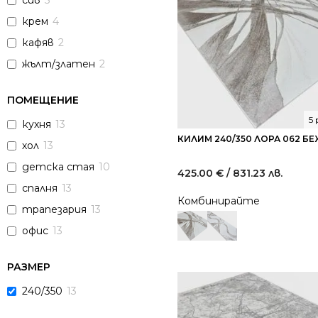
сив
5
крем
4
кафяв
2
жълт/златен
2
ПОМЕЩЕНИЕ
5
кухня
13
КИЛИМ 240/350 ЛОРА 062 Б
хол
13
детска стая
10
425.00
€
/ 831.23 лв.
спалня
13
Комбинирайте
трапезария
13
офис
13
РАЗМЕР
240/350
13