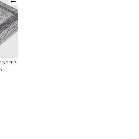
 размера
В