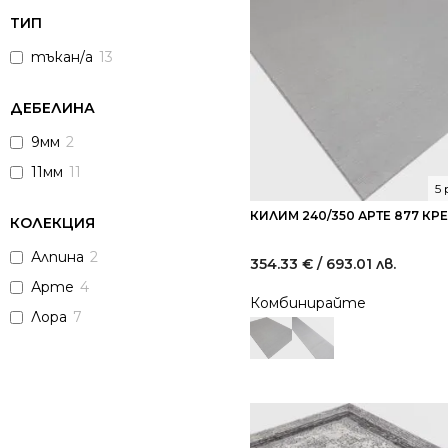
ТИП
тъкан/а
13
ДЕБЕЛИНА
9мм
2
11мм
11
5
КИЛИМ 240/350 АРТЕ 877 КР
КОЛЕКЦИЯ
Алпина
2
354.33
€
/ 693.01 лв.
Арте
4
Комбинирайте
Лора
7