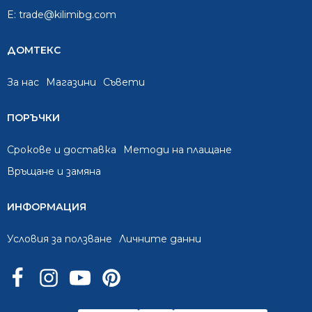
E:
trade@kilimibg.com
ДОМТЕКС
За нас
Mагазини
Съвети
ПОРЪЧКИ
Срокове и доставка
Методи на плащане
Връщане и замяна
ИНФОРМАЦИЯ
Условия за ползване
Личните данни