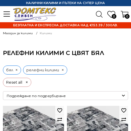
НАЛИЧНИ КИЛИМИ И ПЪТЕКИ НА СУПЕР ЦЕНА
0
0
БЕЗПЛАТНА И ЕКСПРЕСНА ДОСТАВКА НАД €153.39 / 300ЛВ.
Магазин за килими
Килими
РЕЛЕФНИ КИЛИМИ С ЦВЯТ БЯЛ
×
×
бял
релефни килими
×
Reset all