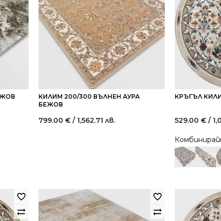
ЕЖОВ
КИЛИМ 200/300 ВЪЛНЕН АУРА
КРЪГЪЛ КИЛИ
БЕЖОВ
799.00
€
/ 1,562.71 лв.
529.00
€
/ 1
rent
Комбинира
e
.00 €
6.05