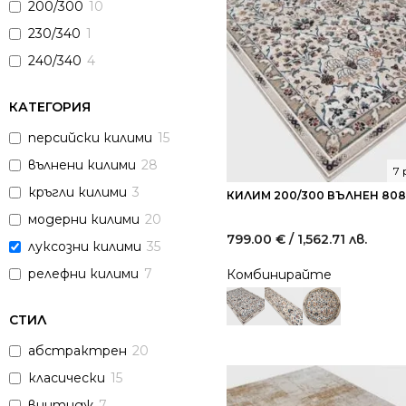
200/300
10
230/340
1
240/340
4
КАТЕГОРИЯ
персийски килими
15
вълнени килими
28
7
кръгли килими
3
КИЛИМ 200/300 ВЪЛНЕН 808
модерни килими
20
799.00
€
/ 1,562.71 лв.
луксозни килими
35
релефни килими
7
Комбинирайте
СТИЛ
абстрактрен
20
класически
15
винтидж
7