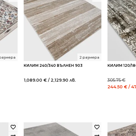
 размера
2 размера
КИЛИМ 240/340 ВЪЛНЕН 903
КИЛИМ 120/18
1,089.00
€
/ 2,129.90 лв.
305.75
€
Original
244.50
€
/ 4
price
was:
305.75 €
/
598.00
лв..