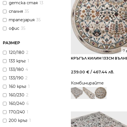
детска стая
13
спалня
35
трапезария
35
офис
35
РАЗМЕР
7
120/180
2
КРЪГЪЛ КИЛИМ 133СМ ВЪЛН
133 кръг
1
133/180
4
239.00
€
/ 467.44 лв.
133/190
2
Комбинирайте
160 кръг
1
160/230
2
160/240
6
170/240
1
200 кръг
1