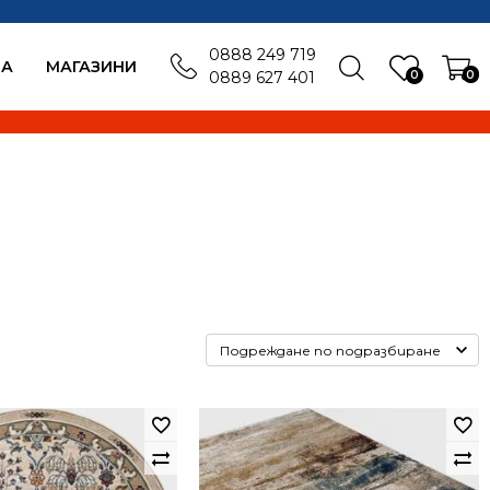
0888 249 719
БА
MАГАЗИНИ
0
0
0889 627 401