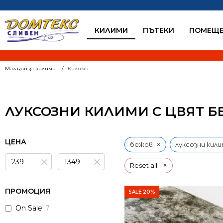
КИЛИМИ
ПЪТЕКИ
ПОМЕЩЕ
Магазин за килими
Килими
ЛУКСОЗНИ КИЛИМИ С ЦВЯТ 
ЦЕНА
×
бежов
луксозни кил
×
×
×
Reset all
ПРОМОЦИЯ
SALE 20%
On Sale
7