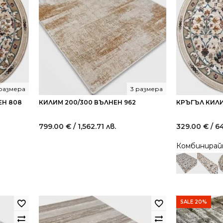
 размера
3 размера
ЕН 808
КИЛИМ 200/300 ВЪЛНЕН 962
КРЪГЪЛ КИЛИ
799.00
€
/ 1,562.71 лв.
329.00
€
/ 6
Комбинира
SALE 20%