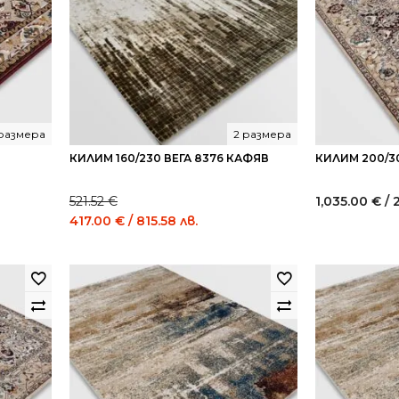
 размера
2 размера
КИЛИМ 160/230 ВЕГА 8376 КАФЯВ
КИЛИМ 200/3
521.52
€
1,035.00
€
/ 
Original
Current
417.00
€
/ 815.58 лв.
price
price
was:
is:
521.52 €
417.00 €
/
/
1,020.00
815.58
лв..
лв..