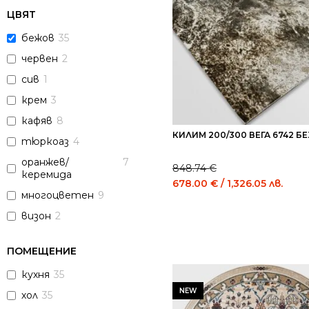
ЦВЯТ
бежов
35
червен
2
сив
1
крем
3
кафяв
8
КИЛИМ 200/300 ВЕГА 6742 Б
тюркоаз
4
оранжев/
7
848.74
€
керемида
Original
Cur
678.00
€
/ 1,326.05 лв.
многоцветен
9
price
pric
was:
is:
визон
2
848.74 €
678
/
/
ПОМЕЩЕНИЕ
1,659.99
1,32
лв..
лв..
кухня
35
NEW
хол
35