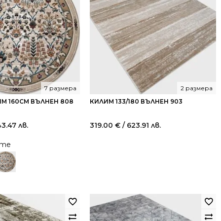
7 размера
2 размера
М 160СМ ВЪЛНЕН 808
КИЛИМ 133/180 ВЪЛНЕН 903
43.47 лв.
319.00
€
/ 623.91 лв.
йте