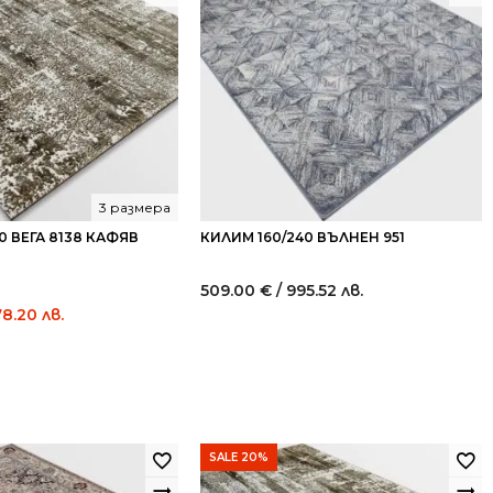
3 размера
0 ВЕГА 8138 КАФЯВ
КИЛИМ 160/240 ВЪЛНЕН 951
509.00
€
/ 995.52 лв.
Current
78.20 лв.
price
is:
244.50 €
/
478.20
лв..
SALE 20%