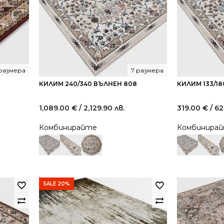
 размера
7 размера
КИЛИМ 240/340 ВЪЛНЕН 808
КИЛИМ 133/1
1,089.00
€
/ 2,129.90 лв.
319.00
€
/ 62
Комбинирайте
Комбинира
SALE 20%