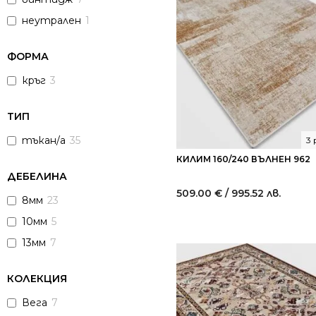
неутрален
1
ФОРМА
кръг
3
ТИП
тъкан/а
35
3
КИЛИМ 160/240 ВЪЛНЕН 962
ДЕБЕЛИНА
509.00
€
/ 995.52 лв.
8мм
23
10мм
5
13мм
7
КОЛЕКЦИЯ
Вега
7