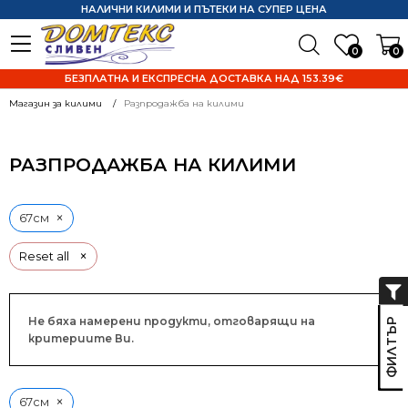
НАЛИЧНИ КИЛИМИ И ПЪТЕКИ НА СУПЕР ЦЕНА
0
0
БЕЗПЛАТНА И ЕКСПРЕСНА ДОСТАВКА НАД 153.39€
Магазин за килими
Разпродажба на килими
РАЗПРОДАЖБА НА КИЛИМИ
×
67см
×
Reset all
Не бяха намерени продукти, отговарящи на
критериите Ви.
×
67см