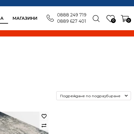
0888 249 719
БА
MАГАЗИНИ
0
0
0889 627 401