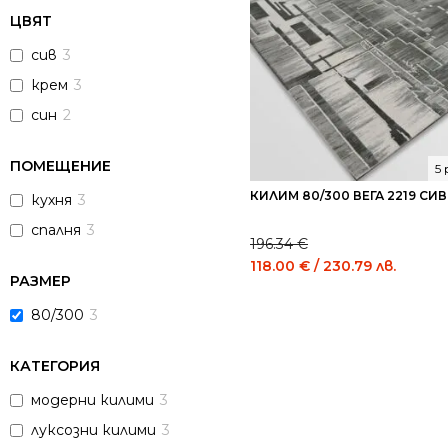
ЦВЯТ
сив
3
крем
3
син
2
ПОМЕЩЕНИЕ
5
КИЛИМ 80/300 ВЕГА 2219 СИВ
кухня
3
спалня
3
196.34
€
Original
Curre
118.00
€
/ 230.79 лв.
РАЗМЕР
price
price
was:
is:
80/300
3
196.34 €
118.0
/
/
КАТЕГОРИЯ
384.01
230.7
лв..
лв..
модерни килими
3
луксозни килими
3