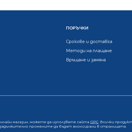
ПОРЪЧКИ
Срокове и доставка
Методи на плащане
Връщане и замяна
онлайн магазин
, можете да използвате сайта
ОРС
. Всички продук
е задължително промените да бъдат анонсирани в страницата.