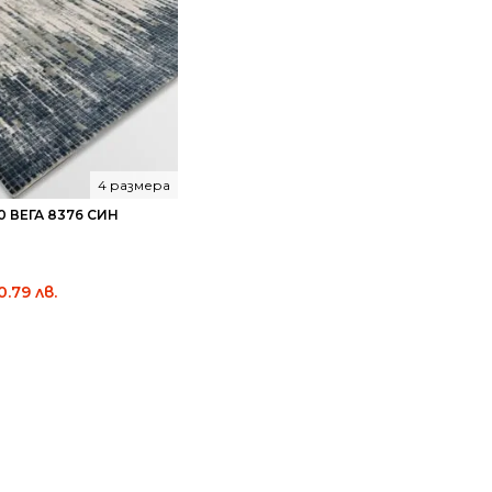
4 размера
 ВЕГА 8376 СИН
Current
0.79 лв.
price
is:
118.00 €
/
230.79
лв..