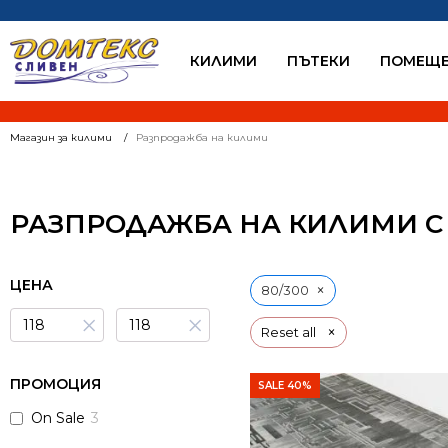
КИЛИМИ
ПЪТЕКИ
ПОМЕЩЕ
Магазин за килими
Разпродажба на килими
РАЗПРОДАЖБА НА КИЛИМИ С 
ЦЕНА
×
80/300
×
×
×
Reset all
ПРОМОЦИЯ
SALE 40%
On Sale
3