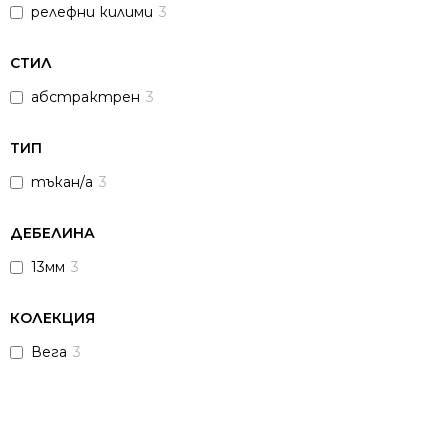
релефни килими
3
СТИЛ
абстрактрен
3
ТИП
тъкан/а
3
ДЕБЕЛИНА
13мм
3
КОЛЕКЦИЯ
Вега
3