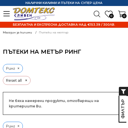
НАЛИЧНИ КИЛИМИ И ПЪТЕКИ НА СУПЕР ЦЕНА
0
0
БЕЗПЛАТНА И ЕКСПРЕСНА ДОСТАВКА НАД €153.39 / 300ЛВ.
Магазин за килими
Пътеки на метър
ПЪТЕКИ НА МЕТЪР РИНГ
×
Ринг
×
Reset all
Не бяха намерени продукти, отговарящи на
критериите Ви.
×
Ринг