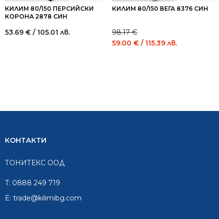
КИЛИМ 80/150 ПЕРСИЙСКИ
КИЛИМ 80/150 ВЕГА 8376 СИН
КОРОНА 2878 СИН
53.69
€
/ 105.01 лв.
98.17
€
Original
Current
59.00
€
/ 115.39 лв.
price
price
was:
is:
98.17 €
59.00 €
/
/
192.00
115.39
лв..
лв..
КОНТАКТИ
ТОНИТЕКС ООД
T:
0888 249 719
E:
trade@kilimibg.com