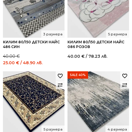
3 размера
5 размера
КИЛИМ 80/150 ДЕТСКИ НАЙС
КИЛИМ 80/150 ДЕТСКИ НАЙС
486 СИН
086 РОЗОВ
40.00
€
40.00
€
/ 78.23 лв.
Original
Current
25.00
€
/ 48.90 лв.
price
price
was:
is:
SALE 40%
40.00 €
25.00 €
/
/
78.23
48.90
лв..
лв..
5 размера
4 размера