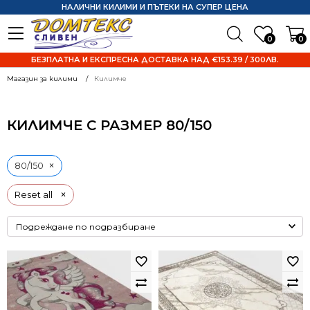
НАЛИЧНИ КИЛИМИ И ПЪТЕКИ НА СУПЕР ЦЕНА
0
0
БЕЗПЛАТНА И ЕКСПРЕСНА ДОСТАВКА НАД €153.39 / 300ЛВ.
Магазин за килими
Килимче
КИЛИМЧЕ С РАЗМЕР 80/150
×
80/150
×
Reset all