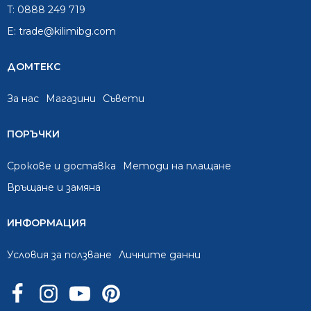
T:
0888 249 719
E:
trade@kilimibg.com
ДОМТЕКС
За нас
Mагазини
Съвети
ПОРЪЧКИ
Срокове и доставка
Методи на плащане
Връщане и замяна
ИНФОРМАЦИЯ
Условия за ползване
Личните данни