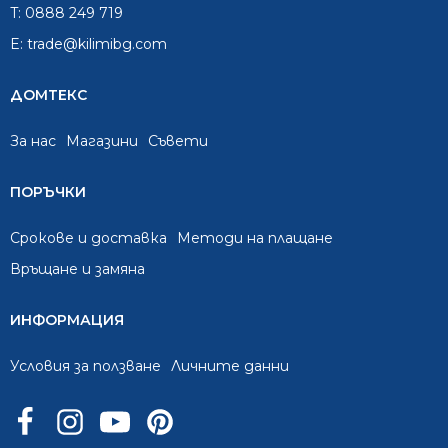
T:
0888 249 719
E:
trade@kilimibg.com
ДОМТЕКС
За нас
Mагазини
Съвети
ПОРЪЧКИ
Срокове и доставка
Методи на плащане
Връщане и замяна
ИНФОРМАЦИЯ
Условия за ползване
Личните данни