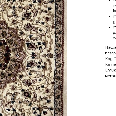
п
п
к
т
д
п
р
п
Нашат
пазар
Код:
Кате
Етик
метъ