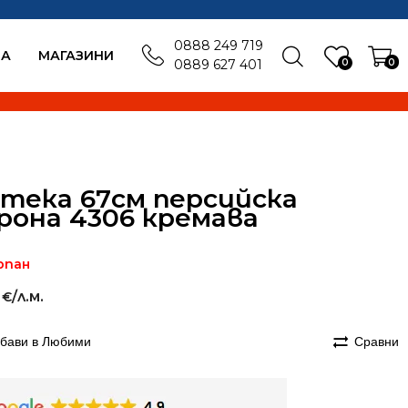
0888 249 719
БА
MАГАЗИНИ
0
0
0889 627 401
тека 67см персийска
рона 4306 кремава
рпан
/л.м.
0
€
бави в Любими
Сравни