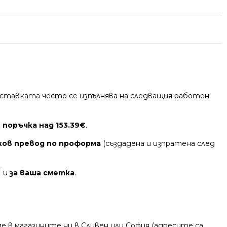
 Доставката често се изпълнява на следващия работен
 поръчка над 153.39€
.
ков превод по проформа
(създадена и изпратена след
Т и
за ваша сметка
.
 в магазините ни в Сливен или София (адресите са