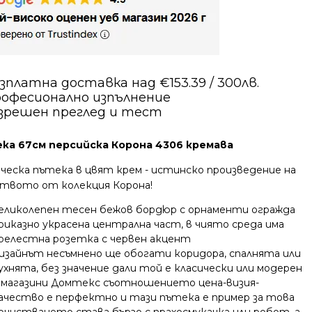
зплатна доставка над €153.39 / 300лв.
офесионално изпълнение
зрешен преглед и тест
ка 67см персийска Корона 4306 кремава
ическа пътека в цвят крем - истинско произведение на
ството от колекция Корона!
еликолепен тесен бежов бордюр с орнаменти огражда
риказно украсена централна част, в чиято среда има
релестна розетка с червен акцент
изайнът несъмнено ще обогати коридора, спалнята или
ухнята, без значение дали той е класически или модерен
 магазини Домтекс съотношението цена-визия-
ачество е перфектно и тази пътека е пример за това