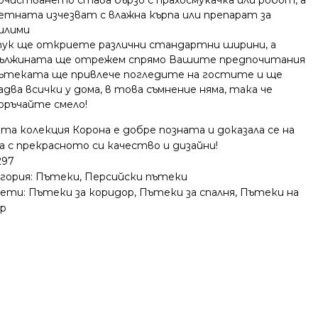
очистването става бързо с прахосмукачка или робот, а
етната изчезват с влажна кърпа или препарат за
илими
ук ще откриете различни стандартни ширини, а
ължината ще отрежем спрямо Вашите предпочитания
ътеката ще привлече погледите на гостите и ще
адва всички у дома, в това съмнение няма, така че
оръчайте смело!
а колекция Корона е добре позната и доказала се на
а с прекрасното си качество и дизайни!
297
гория:
Пътеки
,
Персийски пътеки
ети:
Пътеки за коридор
,
Пътеки за спалня
,
Пътеки на
р