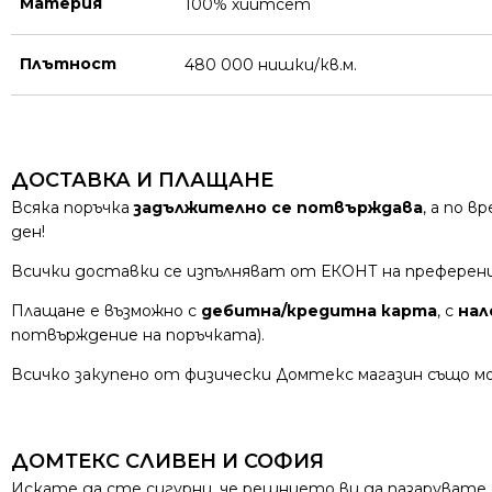
Материя
100% хийтсет
Плътност
480 000 нишки/кв.м.
ДОСТАВКА И ПЛАЩАНЕ
Всяка поръчка
задължително се потвърждава
, а по 
ден!
Всички доставки се изпълняват от ЕКОНТ на преферен
Плащане е възможно с
дебитна/кредитна карта
, с
нал
потвърждение на поръчката).
Всичко закупено от физически Домтекс магазин също мо
ДОМТЕКС СЛИВЕН И СОФИЯ
Искате да сте сигурни, че решнието ви да пазарувате