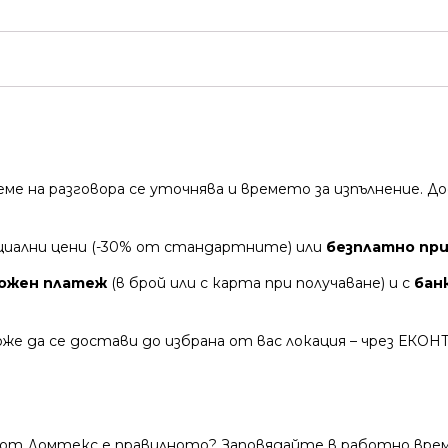
време на разговора се уточнява и времето за изпълнение.
циални цени (-30% от стандартните) или
безплатно при
ожен платеж
(в брой или с карта при получаване) и с
бан
же да се достави до избрана от вас локация – чрез ЕКОН
 от Домтекс е правилното? Заповядайте в работно време