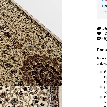
Бе
Пр
Ра
Пъте
Клас
изку
в
п
п
д
к
в
к