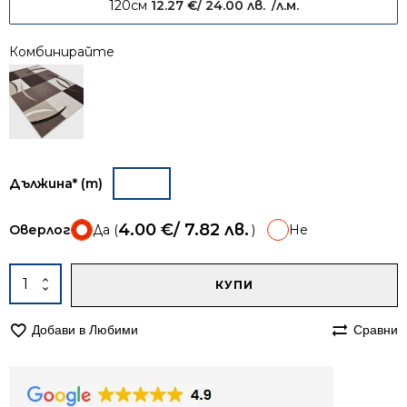
120см
12.27
€
/ 24.00 лв.
/л.м.
Комбинирайте
Дължина* (m)
4.00
€
/ 7.82 лв.
Оверлог
Да (
)
Не
A
количество
КУПИ
за
Пътека
Добави в Любими
Сравни
67см
мокетена
Олимп
2441