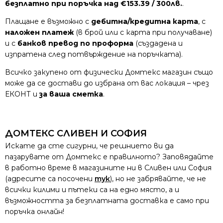
безплатно при поръчка над €153.39 / 300лв.
.
Плащане е възможно с
дебитна/кредитна карта
, с
наложен платеж
(в брой или с карта при получаване)
и с
банков превод по проформа
(създадена и
изпратена след потвърждение на поръчката).
Всичко закупено от физически Домтекс магазин също
може да се достави до избрана от вас локация – чрез
ЕКОНТ и
за ваша сметка
.
ДОМТЕКС СЛИВЕН И СОФИЯ
Искате да сте сигурни, че решнието ви да
пазарувате от Домтекс е правилното? Заповядайте
в работно време в магазините ни в Сливен или София
(адресите са посочени
тук
), но не забрявайте, че не
всички килими и пътеки са на едно място, а и
възможността за безплатната доставка е само при
поръчка онлайн!