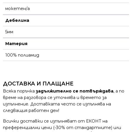
мокетен/а
Дебелина
5мм
Материя
100% полиамид
ДОСТАВКА И ПЛАЩАНЕ
Всяка поръчка
задължително се потвърждава
, а по
време на разговора се уточнява и времето за
изпълнение. Доставката често се изпълнява на
следващия работен ден!
Всички доставки се изпълняват от ЕКОНТ на
преференциални цени (-30% от стандартните) или