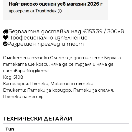
визон
Безплатна доставка над €153.39 / 300лв.
Професионално изпълнение
Разрешен преглед и тест
С мокетени пътеки Олимп ще достигнете върха, а
пътеката ще краси, няма да се пързаля и няма да
натовари бюджета!
Код:
5108
Категория:
Пътеки
,
Мокетени пътеки
Етикети:
Пътеки за коридор
,
Пътеки за спалня
,
Пътеки на метър
ТЕХНИЧЕСКИ ДЕТАЙЛИ
Тип