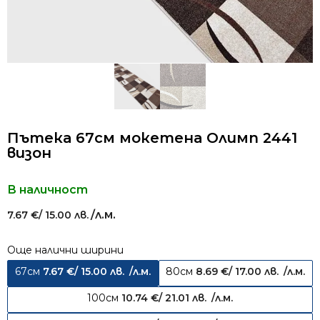
Пътека 67см мокетена Олимп 2441
визон
В наличност
/л.м.
7.67
€
/ 15.00 лв.
Още налични ширини
67см
7.67
€
/ 15.00 лв.
/л.м.
80см
8.69
€
/ 17.00 лв.
/л.м.
100см
10.74
€
/ 21.01 лв.
/л.м.