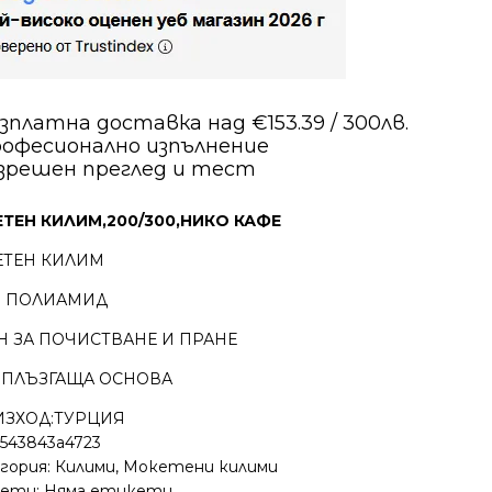
зплатна доставка над €153.39 / 300лв.
офесионално изпълнение
зрешен преглед и тест
ТЕН КИЛИМ,200/300,НИКО КАФЕ
ЕТЕН КИЛИМ
% ПОЛИАМИД
Н ЗА ПОЧИСТВАНЕ И ПРАНЕ
ИПЛЪЗГАЩА ОСНОВА
ЗХОД:ТУРЦИЯ
1543843a4723
гория:
Килими
,
Мокетени килими
ети: Няма етикети