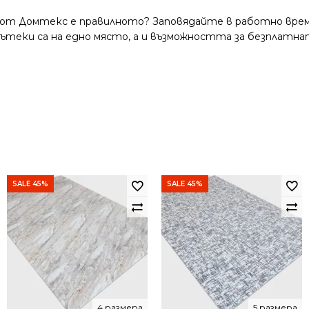
 от Домтекс е правилното? Заповядайте в работно време
и пътеки са на едно място, а и възможността за безплатна
SALE 45%
SALE 45%
4 размера
5 размера