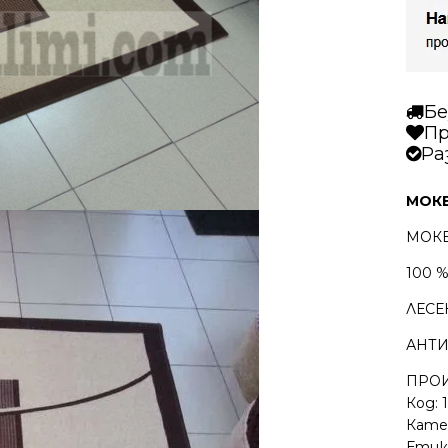
Бе
Пр
Ра
МОКЕ
МОК
100 
ЛЕСЕ
АНТ
ПРОИ
Код:
Кате
Етик