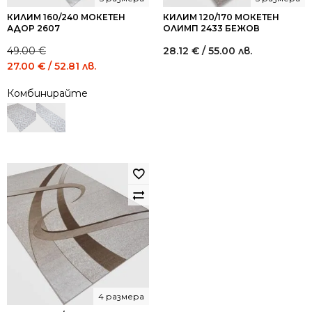
КИЛИМ 160/240 МОКЕТЕН
КИЛИМ 120/170 МОКЕТЕН
АДОР 2607
ОЛИМП 2433 БЕЖОВ
49.00
€
28.12
€
/ 55.00 лв.
Original
Current
27.00
€
/ 52.81 лв.
price
price
Комбинирайте
was:
is:
49.00 €
27.00 €
/
/
95.84
52.81
лв..
лв..
4 размера