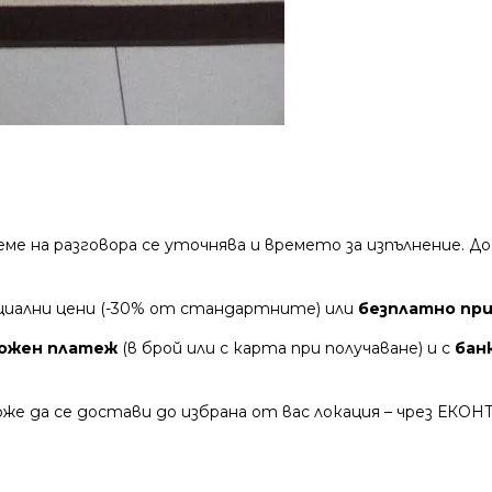
време на разговора се уточнява и времето за изпълнение.
циални цени (-30% от стандартните) или
безплатно при 
ожен платеж
(в брой или с карта при получаване) и с
бан
же да се достави до избрана от вас локация – чрез ЕКОН