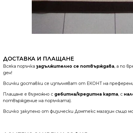
ДОСТАВКА И ПЛАЩАНЕ
Всяка поръчка
задължително се потвърждава
, а по 
ден!
Всички доставки се изпълняват от ЕКОНТ на преферен
Плащане е възможно с
дебитна/кредитна карта
, с
нал
потвърждение на поръчката).
Всичко закупено от физически Домтекс магазин също мо