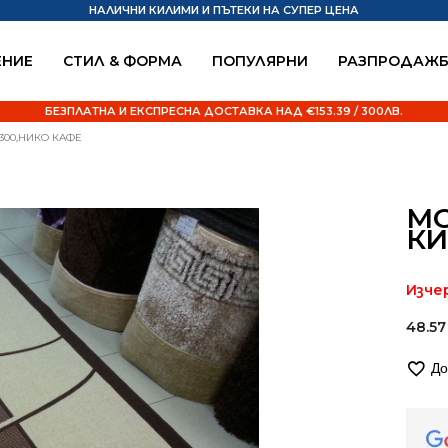
НАЛИЧНИ КИЛИМИ И ПЪТЕКИ НА СУПЕР ЦЕНА
НИЕ
СТИЛ & ФОРМА
ПОПУЛЯРНИ
РАЗПРОДАЖ
БЕЗПЛАТНА И ЕКСПРЕСНА ДОСТАВКА НАД €153.39 / 300ЛВ.
300,НИКО КАФЕ
М
КИ
Изче
48.5
До