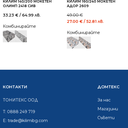
КИЛИМ 140/200 МОКЕТЕН
КИЛИМ 160/240 МОКЕТЕН
ОЛИМП 2418 СИВ
АДОР 2609
33.23
€
/ 64.99 лв.
49.00
€
Original
Current
27.00
€
/ 52.81 лв.
Комбинирайте
price
price
Комбинирайте
was:
is:
49.00 €
27.00 €
/
/
95.84
52.81
лв..
лв..
КОНТАКТИ
ДОМТЕКС
ТОНИТЕКС ООД
За нас
Mагазини
T:
0888 249 719
Съвети
E:
trade@kilimibg.com