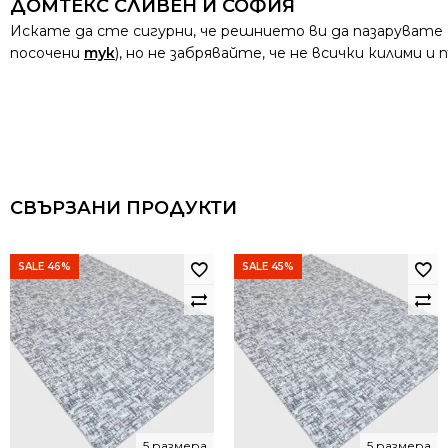
ДОМТЕКС СЛИВЕН И СОФИЯ
Искате да сте сигурни, че решнието ви да пазарувате
посочени
тук
), но не забрявайте, че не всички килими 
СВЪРЗАНИ ПРОДУКТИ
SALE 46%
SALE 45%
5 размера
5 размера