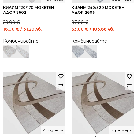
КИЛИМ 120/170 МОКЕТЕН
КИЛИМ 240/320 МОКЕТЕН
АДОР 2602
АДОР 2606
29.00
€
97.00
€
Original
Current
Original
Current
16.00
€
/ 31.29 лв.
53.00
€
/ 103.66 лв.
price
price
price
price
Комбинирайте
Комбинирайте
was:
is:
was:
is:
29.00 €
16.00 €
97.00 €
53.00 €
/
/
/
/
56.72
31.29
189.72
103.66
лв..
лв..
лв..
лв..
4 размера
4 размера