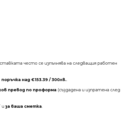
 Доставката често се изпълнява на следващия работен
поръчка над €153.39 / 300лв.
.
ков превод по проформа
(създадена и изпратена след
Т и
за ваша сметка
.