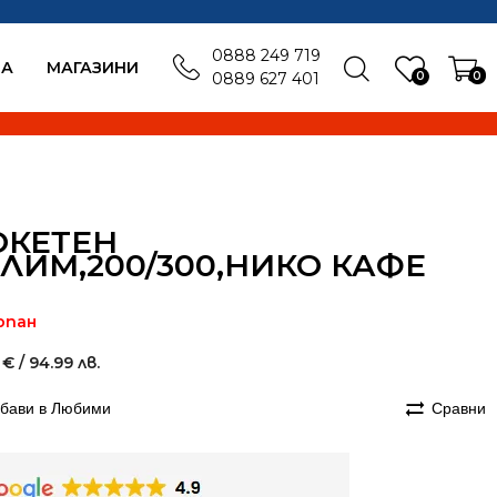
0888 249 719
БА
MАГАЗИНИ
0
0
0889 627 401
ОКЕТЕН
ЛИМ,200/300,НИКО КАФЕ
рпан
7
€
/ 94.99 лв.
бави в Любими
Сравни