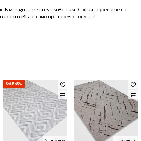
 в магазините ни в Сливен или София (адресите са
та доставка е само при поръчка онлайн!
SALE 45%
5 размера
5 размера