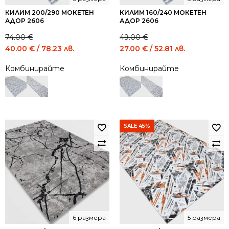
КИЛИМ 200/290 МОКЕТЕН
КИЛИМ 160/240 МОКЕТЕН
АДОР 2606
АДОР 2606
74.00
€
49.00
€
Original
Current
Original
Current
40.00
€
/ 78.23 лв.
27.00
€
/ 52.81 лв.
price
price
price
price
Комбинирайте
Комбинирайте
was:
is:
was:
is:
74.00 €
40.00 €
49.00 €
27.00 €
/
/
/
/
144.73
78.23
95.84
52.81
лв..
лв..
лв..
лв..
SALE 45%
6 размера
5 размера