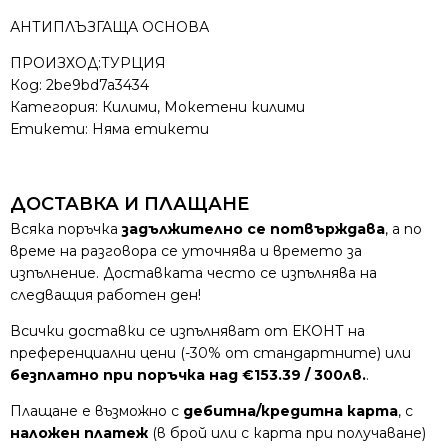
АНТИПЛЪЗГАЩА ОСНОВА
ПРОИЗХОД:ТУРЦИЯ
Код:
2be9bd7a3434
Категория:
Килими
,
Мокетени килими
Етикети: Няма етикети
ДОСТАВКА И ПЛАЩАНЕ
Всяка поръчка
задължително се потвърждава
, а по
време на разговора се уточнява и времето за
изпълнение. Доставката често се изпълнява на
следващия работен ден!
Всички доставки се изпълняват от ЕКОНТ на
преференциални цени (-30% от стандартните) или
безплатно при поръчка над €153.39 / 300лв.
.
Плащане е възможно с
дебитна/кредитна карта
, с
наложен платеж
(в брой или с карта при получаване)