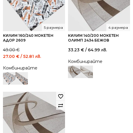
5 размера
4 размера
КИЛИМ 160/240 МОКЕТЕН
КИЛИМ 140/200 МОКЕТЕН
АДОР 2609
ОЛИМП 2434 БЕЖОВ
49.00
€
33.23
€
/ 64.99 лв.
Original
Current
27.00
€
/ 52.81 лв.
Комбинирайте
price
price
Комбинирайте
was:
is:
49.00 €
27.00 €
/
/
95.84
52.81
лв..
лв..