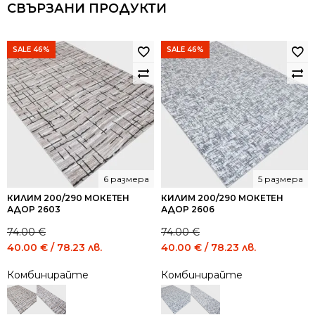
СВЪРЗАНИ ПРОДУКТИ
SALE 46%
SALE 46%
6 размера
5 размера
КИЛИМ 200/290 МОКЕТЕН
КИЛИМ 200/290 МОКЕТЕН
АДОР 2603
АДОР 2606
74.00
€
74.00
€
Original
Current
Original
Current
40.00
€
/ 78.23 лв.
40.00
€
/ 78.23 лв.
price
price
price
price
Комбинирайте
Комбинирайте
was:
is:
was:
is:
74.00 €
40.00 €
74.00 €
40.00 €
/
/
/
/