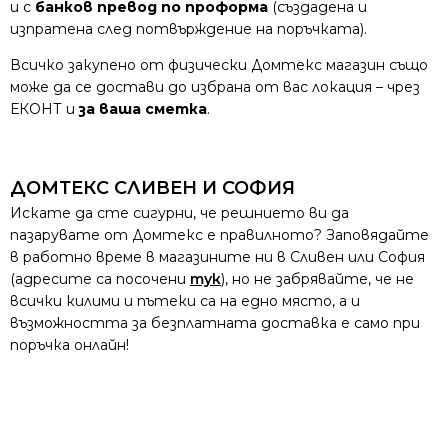
и с
банков превод по проформа
(създадена и
изпратена след потвърждение на поръчката).
Всичко закупено от физически Домтекс магазин също
може да се достави до избрана от вас локация – чрез
ЕКОНТ и
за ваша сметка
.
ДОМТЕКС СЛИВЕН И СОФИЯ
Искате да сте сигурни, че решнието ви да
пазарувате от Домтекс е правилното? Заповядайте
в работно време в магазините ни в Сливен или София
(адресите са посочени
тук
), но не забрявайте, че не
всички килими и пътеки са на едно място, а и
възможността за безплатната доставка е само при
поръчка онлайн!