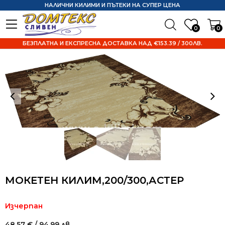
НАЛИЧНИ КИЛИМИ И ПЪТЕКИ НА СУПЕР ЦЕНА
0
0
БЕЗПЛАТНА И ЕКСПРЕСНА ДОСТАВКА НАД €153.39 / 300ЛВ.
МОКЕТЕН КИЛИМ,200/300,АСТЕР
Изчерпан
48.57
€
/ 94.99 лв.